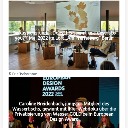
Diskussionsrunde „Does this seem like a desert to
you?“, Mai 2022 im Loft „Am Pfefferberg“ Berlin
© Eric Tschernow
Caroline Breidenbach, jüngstes Mitglied des
Wassertischs, gewinnt mit Ihrer Webdoku über die
Privatisierung von Wasser GOLD beim European
Design Award