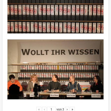
«
‹
von
3
›
»