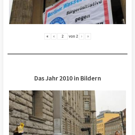
«
‹
von
2
›
»
Das Jahr 2010 in Bildern