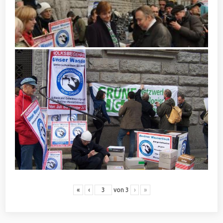
«
‹
von
3
›
»