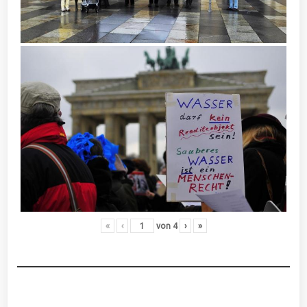
«
‹
von
4
›
»