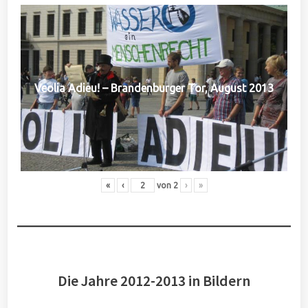
Veolia Adieu! – Brandenburger Tor, August 2013
«
‹
von
2
›
»
Die Jahre 2012-2013 in Bildern