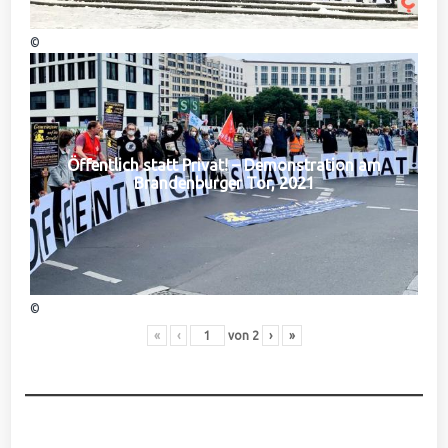
©
Öffentlich statt Privat! – Demonstration am
Brandenburger Tor, 2021
©
«
‹
von
2
›
»