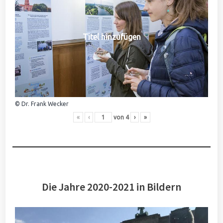
Titel hinzufügen
© Dr. Frank Wecker
«
‹
von
4
›
»
Die Jahre 2020-2021 in Bildern