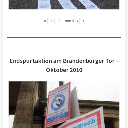
«
‹
von
5
›
»
Endspurtaktion am Brandenburger Tor –
Oktober 2010