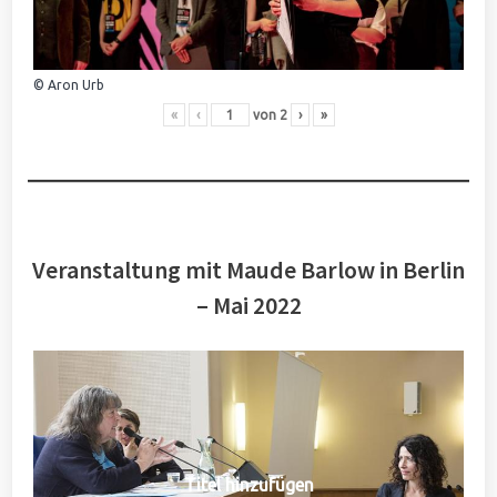
© Aron Urb
«
‹
von
2
›
»
Veranstaltung mit Maude Barlow in Berlin
– Mai 2022
Titel hinzufügen