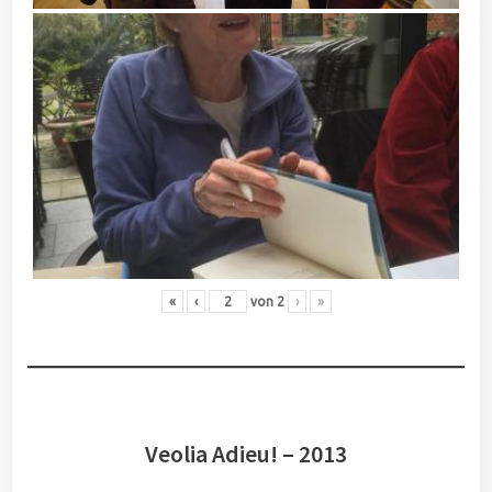
«
‹
von
2
›
»
Veolia Adieu! – 2013