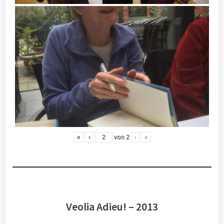
«
‹
von
2
›
»
Veolia Adieu! – 2013