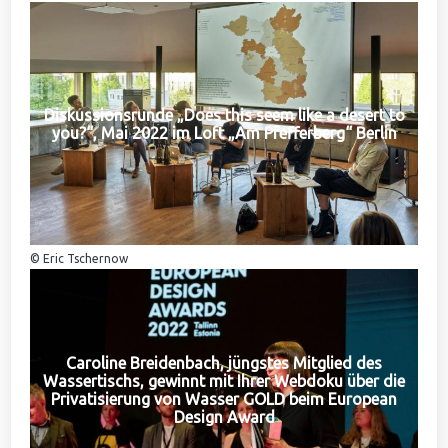
Diskussionsrunde „Does this seem like a desert to
you?“, Mai 2022 im Loft „Am Pfefferberg“ Berlin
© Eric Tschernow
Caroline Breidenbach, jüngstes Mitglied des
Wassertischs, gewinnt mit Ihrer Webdoku über die
Privatisierung von Wasser GOLD beim European
Design Award