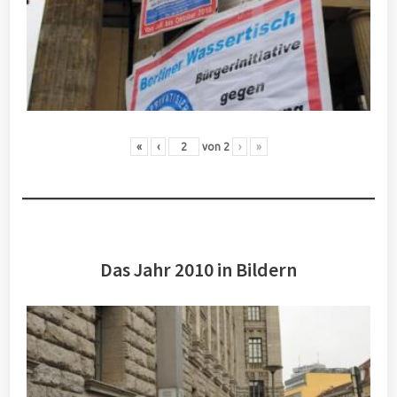
«
‹
von
2
›
»
Das Jahr 2010 in Bildern