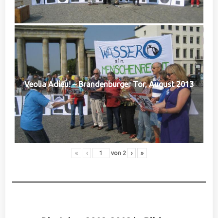
Veolia Adieu! – Brandenburger Tor, August 2013
«
‹
von
2
›
»