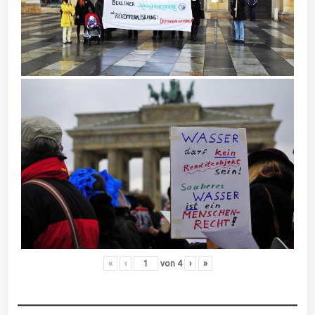
«
‹
von
4
›
»