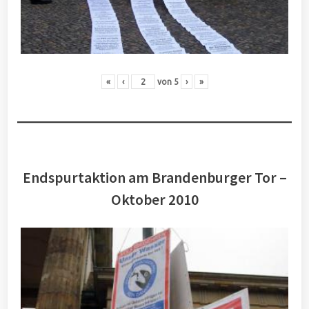
«
‹
von
5
›
»
Endspurtaktion am Brandenburger Tor –
Oktober 2010