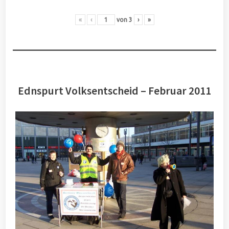
«
‹
von
3
›
»
Ednspurt Volksentscheid – Februar 2011