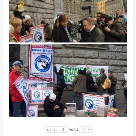
«
‹
von
3
›
»