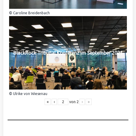
© Caroline Breidenbach
BlackRock Tribunal Konferenz im September 2021
© Ulrike von Wiesenau
«
‹
von
2
›
»