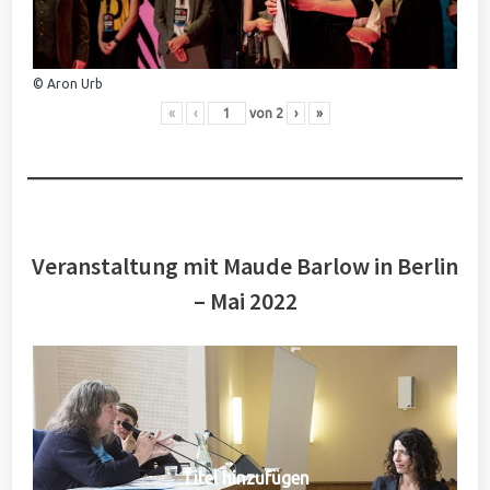
© Aron Urb
«
‹
von
2
›
»
Veranstaltung mit Maude Barlow in Berlin
– Mai 2022
Titel hinzufügen