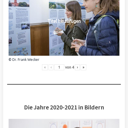
Titel hinzufügen
© Dr. Frank Wecker
«
‹
von
4
›
»
Die Jahre 2020-2021 in Bildern