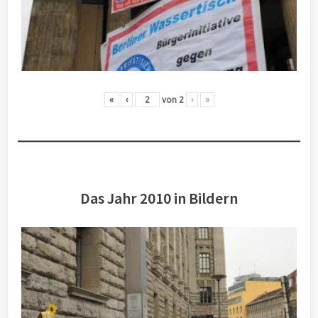
«
‹
von
2
›
»
Das Jahr 2010 in Bildern