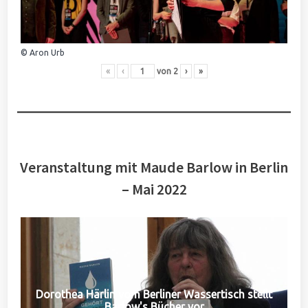
© Aron Urb
«
‹
von
2
›
»
Veranstaltung mit Maude Barlow in Berlin
– Mai 2022
Dorothea Härlin vom Berliner Wassertisch stellt
Barlow's Bücher vor