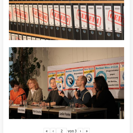
«
‹
von
3
›
»