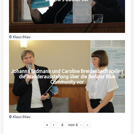
© Klaus Ihlau
Johanna Erdmann und Caroline Breidenbach stellen
die Wanderausstellung über die Berliner Blue
Community vor
© Klaus Ihlau
«
‹
von
4
›
»