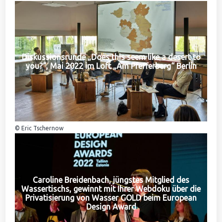
Diskussionsrunde „Does this seem like a desert to
you?“, Mai 2022 im Loft „Am Pfefferberg“ Berlin
© Eric Tschernow
Caroline Breidenbach, jüngstes Mitglied des
Wassertischs, gewinnt mit Ihrer Webdoku über die
Privatisierung von Wasser GOLD beim European
Design Award