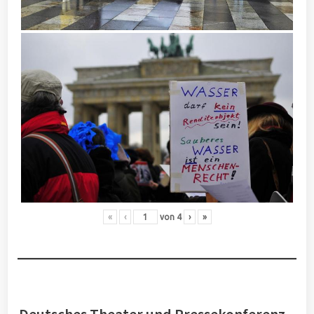
«
‹
von
4
›
»