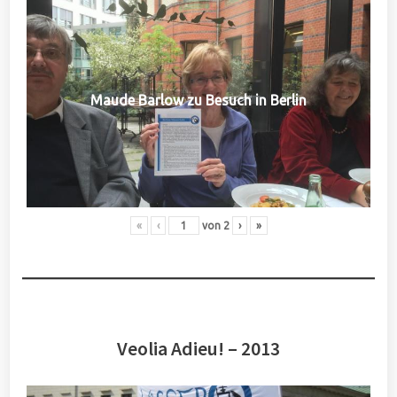
Maude Barlow zu Besuch in Berlin
«
‹
von
2
›
»
Veolia Adieu! – 2013