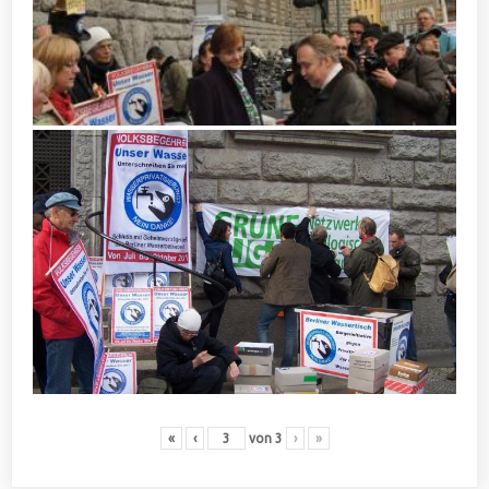
«
‹
von
3
›
»