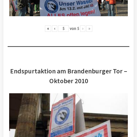
«
‹
von
5
›
»
Endspurtaktion am Brandenburger Tor –
Oktober 2010