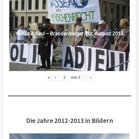
Veolia Adieu! – Brandenburger Tor, August 2013
«
‹
von
2
›
»
Die Jahre 2012-2013 in Bildern