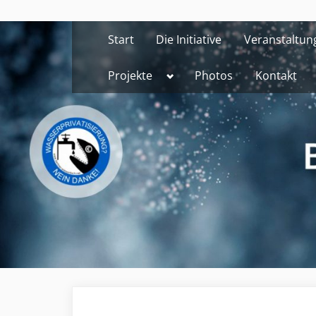
Skip
to
Start
Die Initiative
Veranstaltun
content
Toggle
Projekte
Photos
Kontakt
sub-
menu