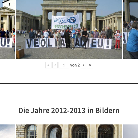
«
‹
von
2
›
»
Die Jahre 2012-2013 in Bildern