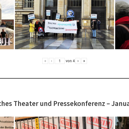
«
‹
von
4
›
»
hes Theater und Pressekonferenz – Janu