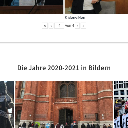
© Klaus Ihlau
«
‹
von
4
›
»
Die Jahre 2020-2021 in Bildern