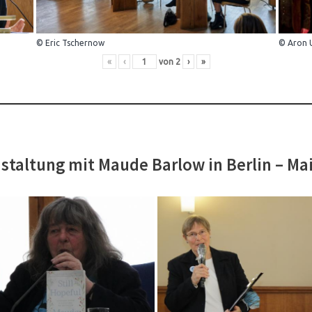
© Eric Tschernow
© Aron 
«
‹
von
2
›
»
staltung mit Maude Barlow in Berlin – Ma