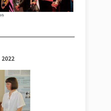
Urb
i 2022