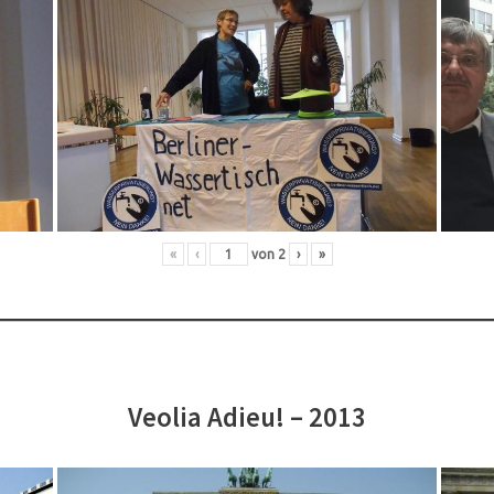
«
‹
von
2
›
»
Veolia Adieu! – 2013