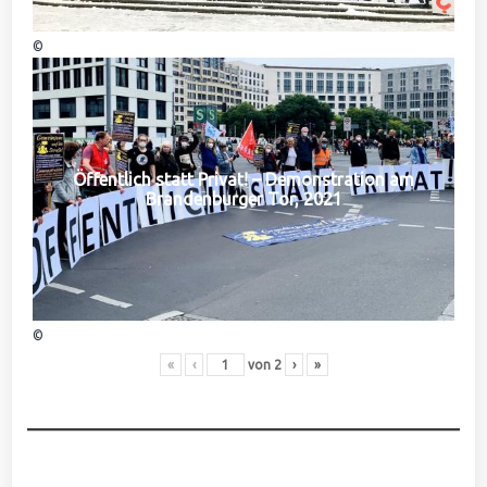
©
Öffentlich statt Privat! – Demonstration am
Brandenburger Tor, 2021
©
«
‹
von
2
›
»