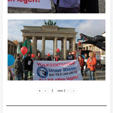
«
‹
von
5
›
»