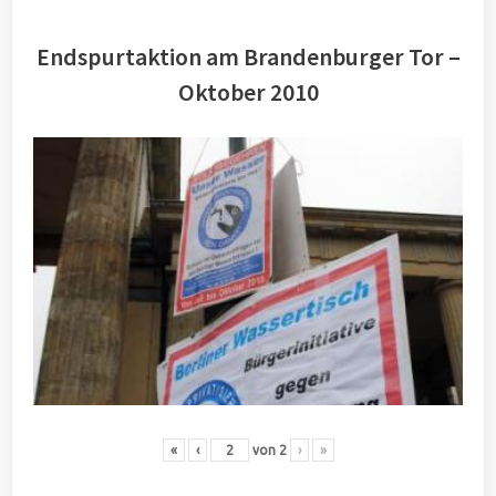
Endspurtaktion am Brandenburger Tor –
Oktober 2010
«
‹
von
2
›
»