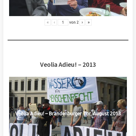
«
‹
von
2
›
»
Veolia Adieu! – 2013
Veolia Adieu! – Brandenburger Tor, August 2013