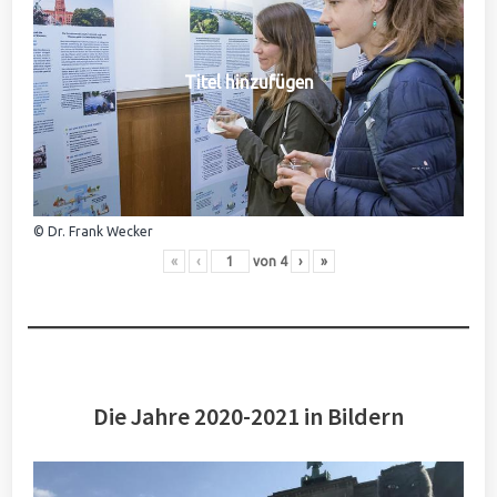
Titel hinzufügen
© Dr. Frank Wecker
«
‹
von
4
›
»
Die Jahre 2020-2021 in Bildern