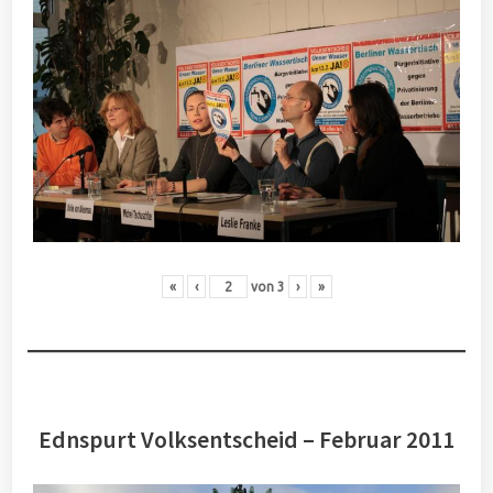
«
‹
von
3
›
»
Ednspurt Volksentscheid – Februar 2011