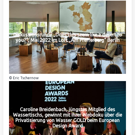
Diskussionsrunde „Does this seem like a desert to
you?“, Mai 2022 im Loft „Am Pfefferberg“ Berlin
© Eric Tschernow
Caroline Breidenbach, jüngstes Mitglied des
Wassertischs, gewinnt mit Ihrer Webdoku über die
Privatisierung von Wasser GOLD beim European
Design Award