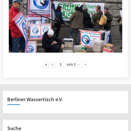
«
‹
von
3
›
»
Berliner Wassertisch e.V.
Suche