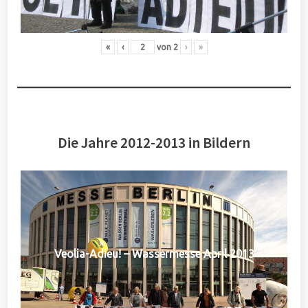
«
‹
von
2
›
»
Die Jahre 2012-2013 in Bildern
Veolia-Adieu! – Wassermesse April 2013