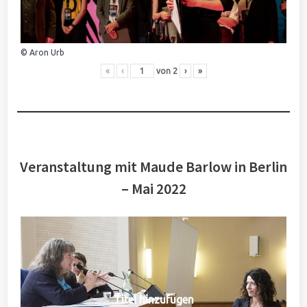
© Aron Urb
«
‹
von
2
›
»
Veranstaltung mit Maude Barlow in Berlin
– Mai 2022
Titel hinzufügen