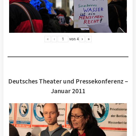
«
‹
von
4
›
»
Deutsches Theater und Pressekonferenz –
Januar 2011