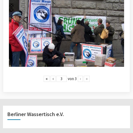
«
‹
von
3
›
»
Berliner Wassertisch e.V.