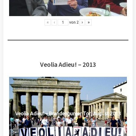
«
‹
von
2
›
»
Veolia Adieu! – 2013
Veolia Adieu! – Brandenburger Tor, August 2013