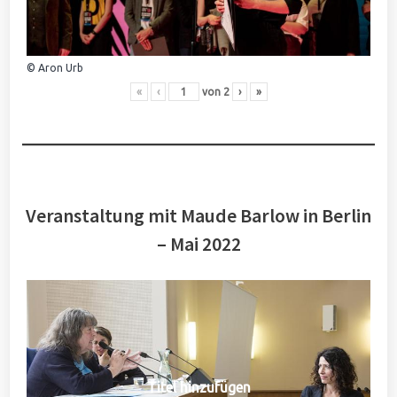
© Aron Urb
«
‹
von
2
›
»
Veranstaltung mit Maude Barlow in Berlin
– Mai 2022
Titel hinzufügen