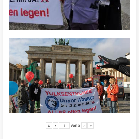
«
‹
von
5
›
»