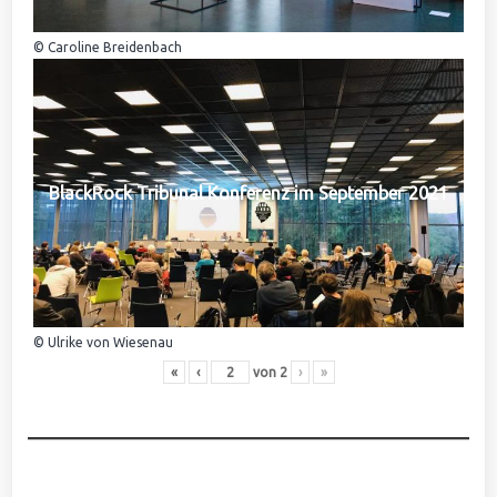
© Caroline Breidenbach
BlackRock Tribunal Konferenz im September 2021
© Ulrike von Wiesenau
«
‹
von
2
›
»