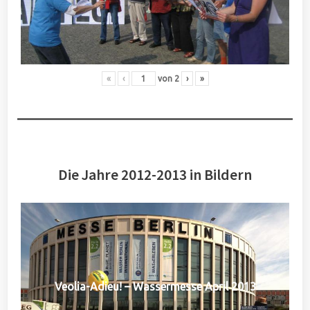
«
‹
von
2
›
»
Die Jahre 2012-2013 in Bildern
Veolia-Adieu! – Wassermesse April 2013