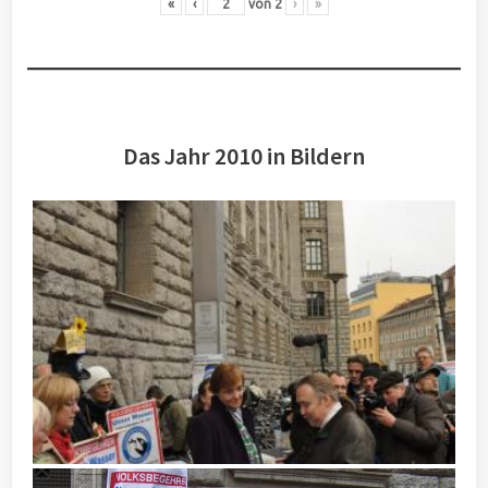
«
‹
von
2
›
»
Das Jahr 2010 in Bildern