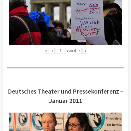
«
‹
von
4
›
»
Deutsches Theater und Pressekonferenz –
Januar 2011