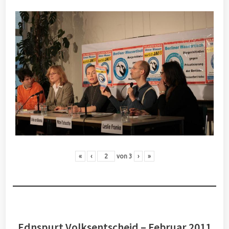
«
‹
von
3
›
»
Ednspurt Volksentscheid – Februar 2011