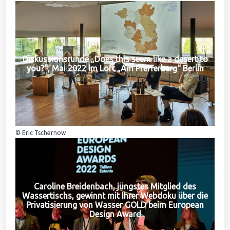
Diskussionsrunde „Does this seem like a desert to
you?“, Mai 2022 im Loft „Am Pfefferberg“ Berlin
© Eric Tschernow
Caroline Breidenbach, jüngstes Mitglied des
Wassertischs, gewinnt mit Ihrer Webdoku über die
Privatisierung von Wasser GOLD beim European
Design Award