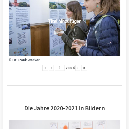
Titel hinzufügen
© Dr. Frank Wecker
«
‹
von
4
›
»
Die Jahre 2020-2021 in Bildern