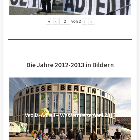
«
‹
von
2
›
»
Die Jahre 2012-2013 in Bildern
Veolia-Adieu! – Wassermesse April 2013