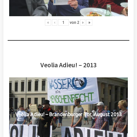
«
‹
von
2
›
»
Veolia Adieu! – 2013
Veolia Adieu! – Brandenburger Tor, August 2013