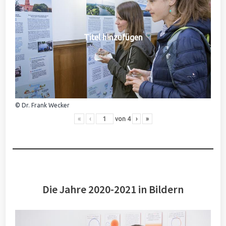
Titel hinzufügen
© Dr. Frank Wecker
«
‹
von
4
›
»
Die Jahre 2020-2021 in Bildern