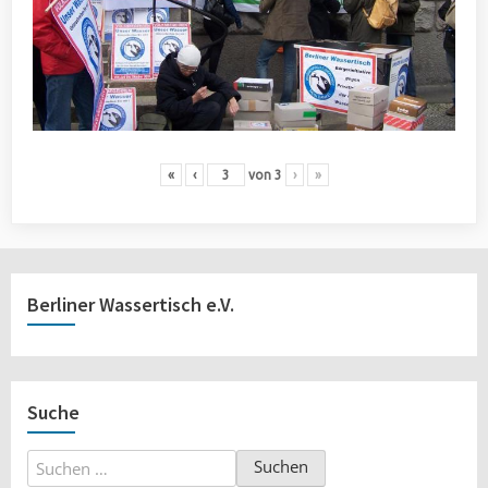
«
‹
von
3
›
»
Berliner Wassertisch e.V.
Suche
Suchen