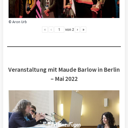
© Aron Urb
«
‹
von
2
›
»
Veranstaltung mit Maude Barlow in Berlin
– Mai 2022
Titel hinzufügen