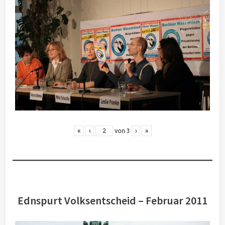
«
‹
von
3
›
»
Ednspurt Volksentscheid – Februar 2011