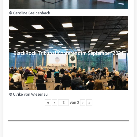
© Caroline Breidenbach
BlackRock Tribunal Konferenz im September 2021
© Ulrike von Wiesenau
«
‹
von
2
›
»