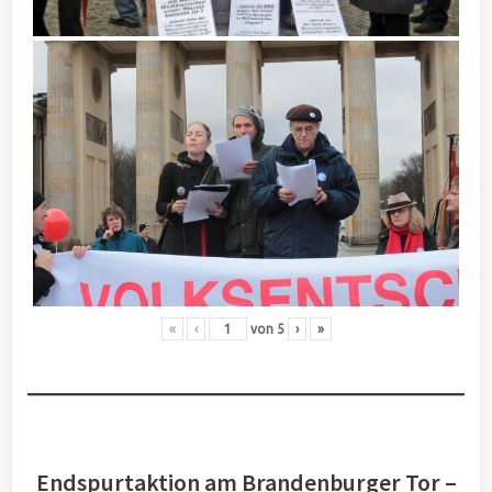
«
‹
von
5
›
»
Endspurtaktion am Brandenburger Tor –