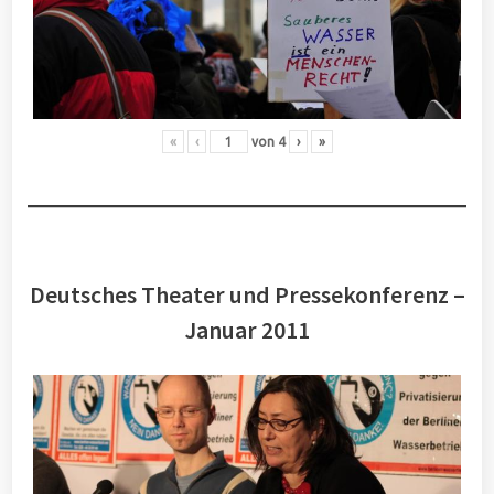
«
‹
von
4
›
»
Deutsches Theater und Pressekonferenz –
Januar 2011