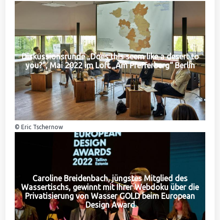
Diskussionsrunde „Does this seem like a desert to
you?“, Mai 2022 im Loft „Am Pfefferberg“ Berlin
© Eric Tschernow
Caroline Breidenbach, jüngstes Mitglied des
Wassertischs, gewinnt mit Ihrer Webdoku über die
Privatisierung von Wasser GOLD beim European
Design Award