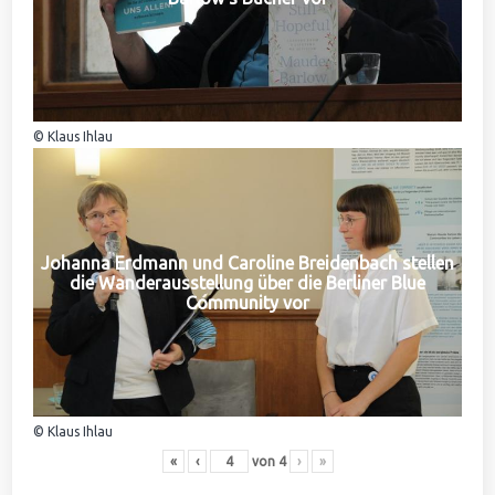
© Klaus Ihlau
Johanna Erdmann und Caroline Breidenbach stellen
die Wanderausstellung über die Berliner Blue
Community vor
© Klaus Ihlau
«
‹
von
4
›
»