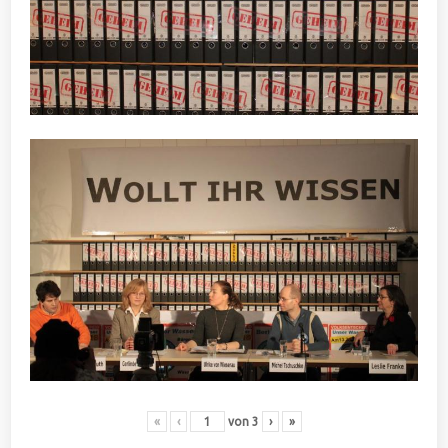
«
‹
von
3
›
»