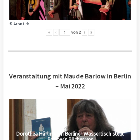
© Aron Urb
«
‹
von
2
›
»
Veranstaltung mit Maude Barlow in Berlin
– Mai 2022
Dorothea Härlin vom Berliner Wassertisch stellt
Barlow's Bücher vor