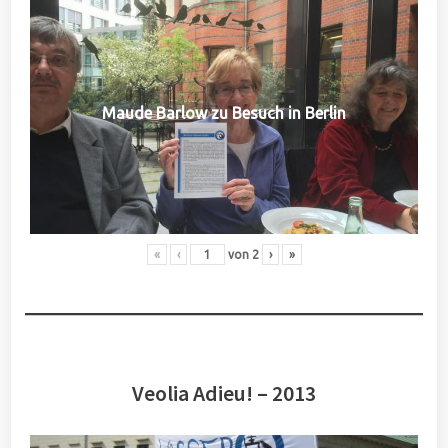
Maude Barlow zu Besuch in Berlin
«
‹
von
2
›
»
Veolia Adieu! – 2013