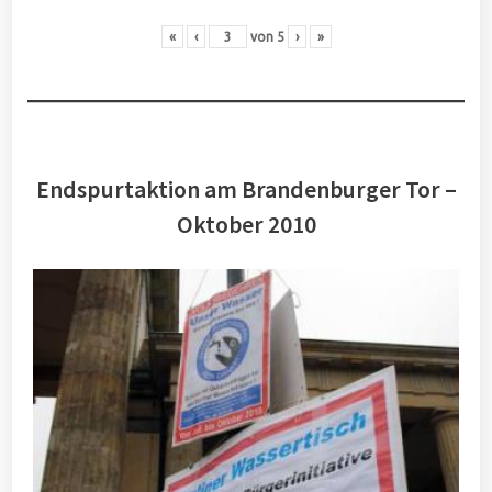
«
‹
von
5
›
»
Endspurtaktion am Brandenburger Tor –
Oktober 2010