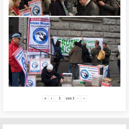
«
‹
von
3
›
»