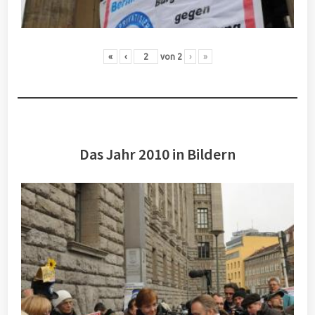
«
‹
von
2
›
»
Das Jahr 2010 in Bildern