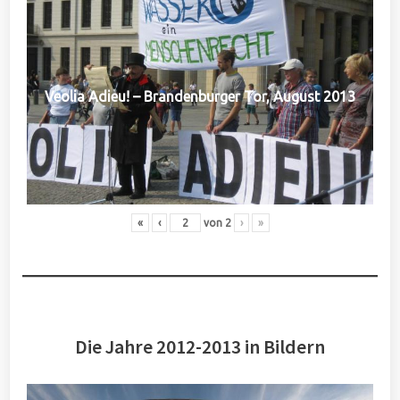
Veolia Adieu! – Brandenburger Tor, August 2013
«
‹
von
2
›
»
Die Jahre 2012-2013 in Bildern