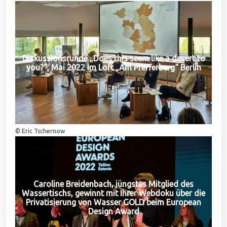
Diskussionsrunde „Does this seem like a desert to
you?“, Mai 2022 im Loft „Am Pfefferberg“ Berlin
© Eric Tschernow
Caroline Breidenbach, jüngstes Mitglied des
Wassertischs, gewinnt mit Ihrer Webdoku über die
Privatisierung von Wasser GOLD beim European
Design Award