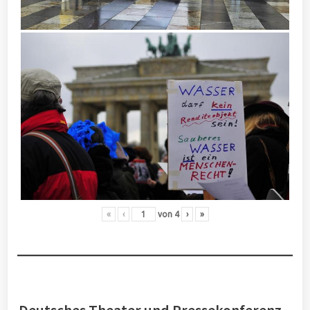
«
‹
von
4
›
»