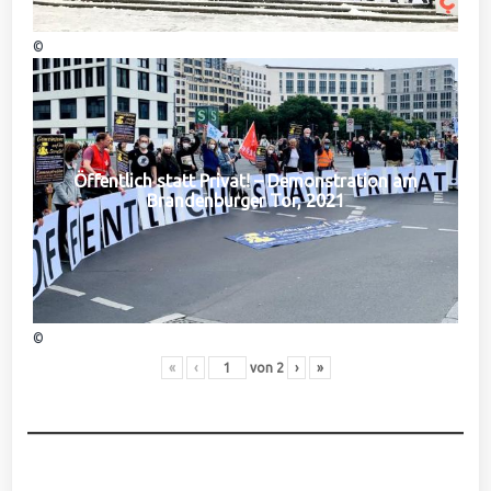
©
Öffentlich statt Privat! – Demonstration am
Brandenburger Tor, 2021
©
«
‹
von
2
›
»