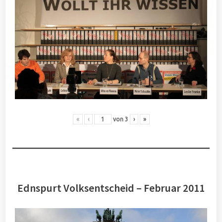
«
‹
von
3
›
»
Ednspurt Volksentscheid – Februar 2011