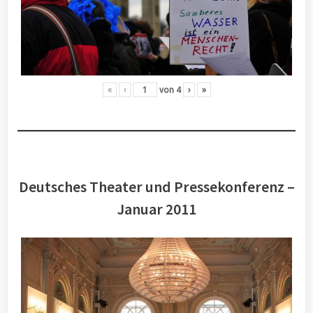
«
‹
von
4
›
»
Deutsches Theater und Pressekonferenz –
Januar 2011