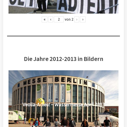
«
‹
von
2
›
»
Die Jahre 2012-2013 in Bildern
Veolia-Adieu! – Wassermesse April 2013