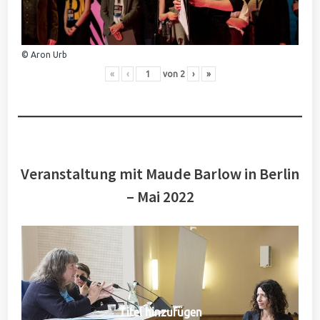
© Aron Urb
«
‹
von
2
›
»
Veranstaltung mit Maude Barlow in Berlin
– Mai 2022
Titel hinzufügen