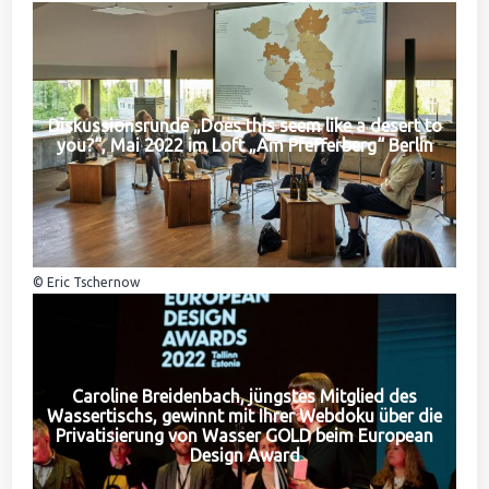
Diskussionsrunde „Does this seem like a desert to
you?“, Mai 2022 im Loft „Am Pfefferberg“ Berlin
© Eric Tschernow
Caroline Breidenbach, jüngstes Mitglied des
Wassertischs, gewinnt mit Ihrer Webdoku über die
Privatisierung von Wasser GOLD beim European
Design Award