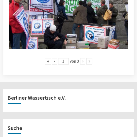
«
‹
von
3
›
»
Berliner Wassertisch e.V.
Suche