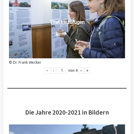
Titel hinzufügen
© Dr. Frank Wecker
«
‹
von
4
›
»
Die Jahre 2020-2021 in Bildern