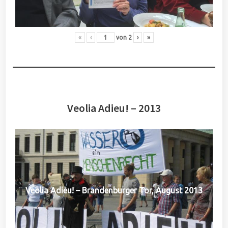
«
‹
von
2
›
»
Veolia Adieu! – 2013
Veolia Adieu! – Brandenburger Tor, August 2013