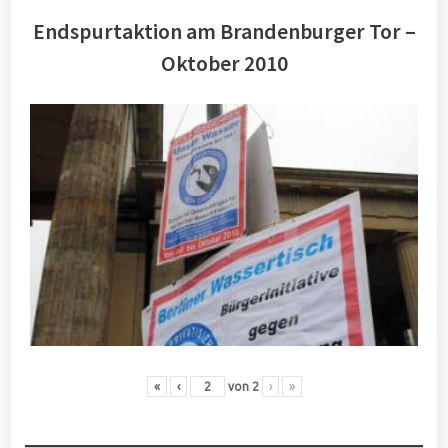
Endspurtaktion am Brandenburger Tor –
Oktober 2010
«
‹
von
2
›
»