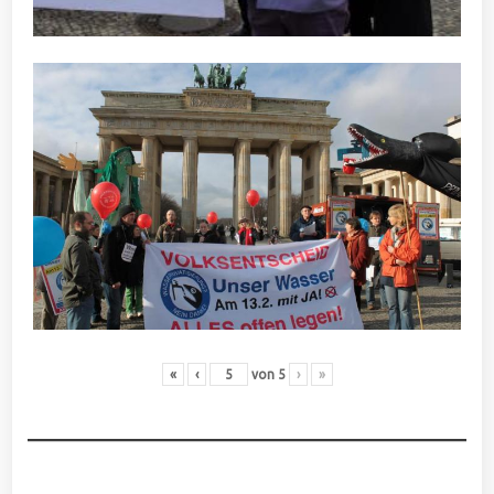
«
‹
von
5
›
»