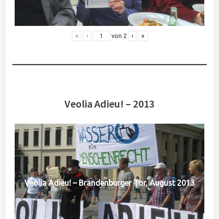
«
‹
von
2
›
»
Veolia Adieu! – 2013
Veolia Adieu! – Brandenburger Tor, August 2013