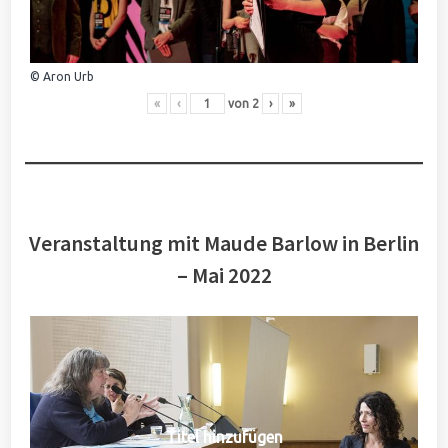
© Aron Urb
«
‹
von
2
›
»
Veranstaltung mit Maude Barlow in Berlin
– Mai 2022
Titel hinzufügen