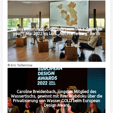
Diskussionsrunde „Does this seem like a desert to
you?“, Mai 2022 im Loft „Am Pfefferberg“ Berlin
© Eric Tschernow
Caroline Breidenbach, jüngstes Mitglied des
Wassertischs, gewinnt mit Ihrer Webdoku über die
Privatisierung von Wasser GOLD beim European
Design Award