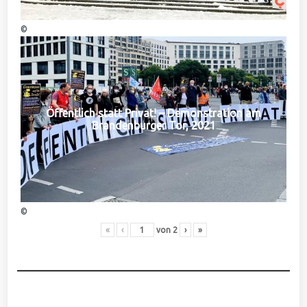
©
Öffentlich statt Privat! – Demonstration am
Brandenburger Tor, 2021
©
«
‹
von
2
›
»