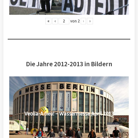
«
‹
von
2
›
»
Die Jahre 2012-2013 in Bildern
Veolia-Adieu! – Wassermesse April 2013