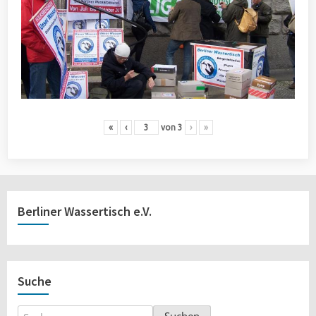
«
‹
von
3
›
»
Berliner Wassertisch e.V.
Suche
Suchen