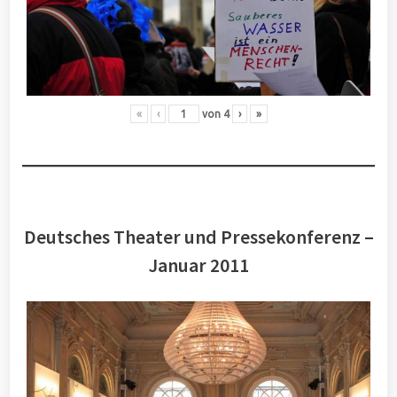
«
‹
von
4
›
»
Deutsches Theater und Pressekonferenz –
Januar 2011