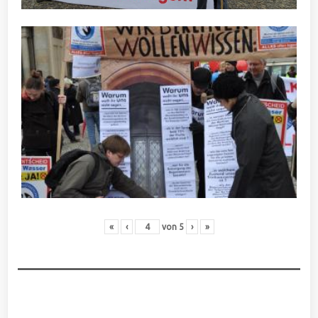
«
‹
von
5
›
»