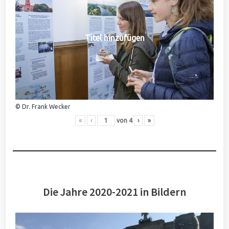
Titel hinzufügen
© Dr. Frank Wecker
«
‹
von
4
›
»
Die Jahre 2020-2021 in Bildern