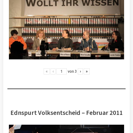
«
‹
von
3
›
»
Ednspurt Volksentscheid – Februar 2011