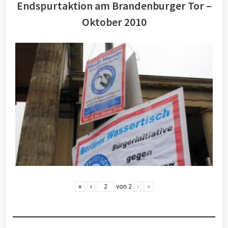
Endspurtaktion am Brandenburger Tor –
Oktober 2010
«
‹
von
2
›
»