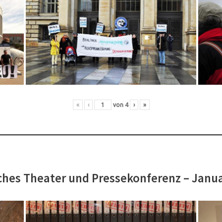
«
‹
von
4
›
»
hes Theater und Pressekonferenz – Janu