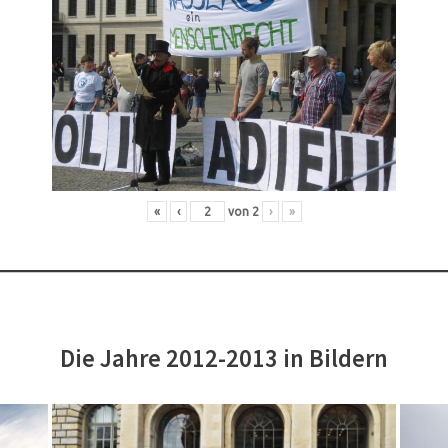
«
‹
von
2
›
»
Die Jahre 2012-2013 in Bildern