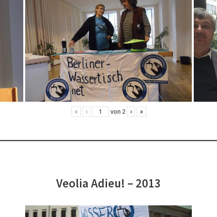
«
‹
von
2
›
»
Veolia Adieu! – 2013