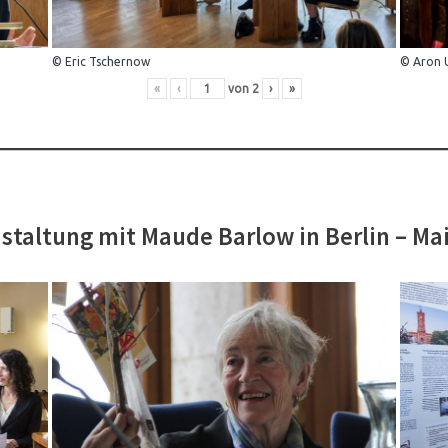
© Eric Tschernow
© Aron 
«
‹
von
2
›
»
staltung mit Maude Barlow in Berlin – Ma