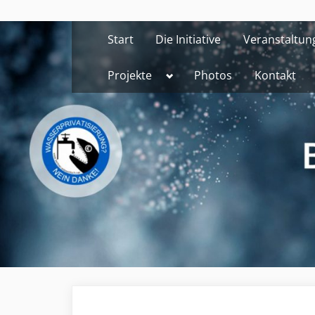
Skip
to
Start
Die Initiative
Veranstaltun
content
Toggle
Projekte
Photos
Kontakt
sub-
menu