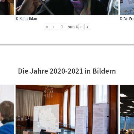
© Klaus Ihlau
© Dr. Fr
«
‹
von
4
›
»
Die Jahre 2020-2021 in Bildern