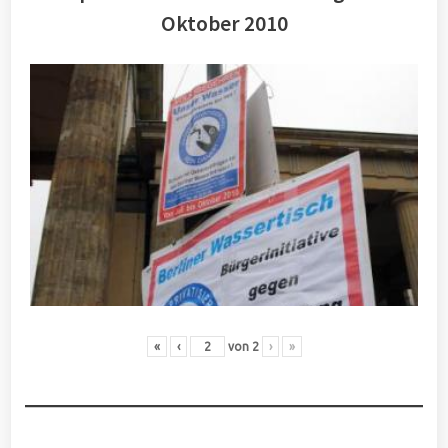
Oktober 2010
«
‹
von
2
›
»