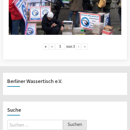
«
‹
von
3
›
»
Berliner Wassertisch e.V.
Suche
Suchen