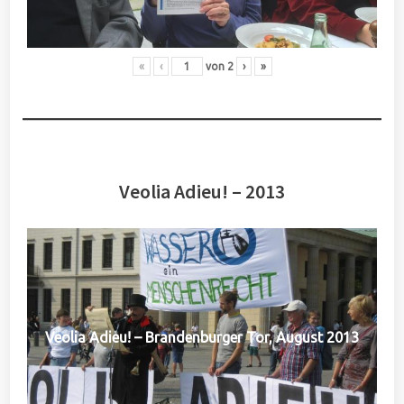
«
‹
von
2
›
»
Veolia Adieu! – 2013
Veolia Adieu! – Brandenburger Tor, August 2013