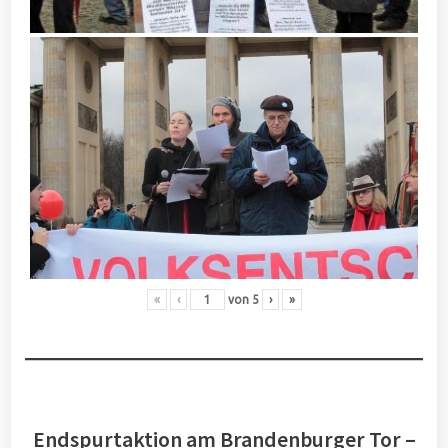
«
‹
von
5
›
»
Endspurtaktion am Brandenburger Tor –