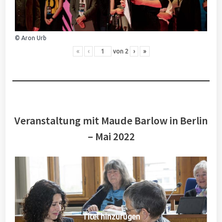
© Aron Urb
«
‹
von
2
›
»
Veranstaltung mit Maude Barlow in Berlin
– Mai 2022
Titel hinzufügen