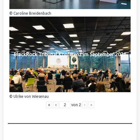
© Caroline Breidenbach
BlackRock Tribunal Konferenz im September 2021
© Ulrike von Wiesenau
«
‹
von
2
›
»