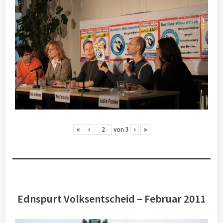
«
‹
von
3
›
»
Ednspurt Volksentscheid – Februar 2011