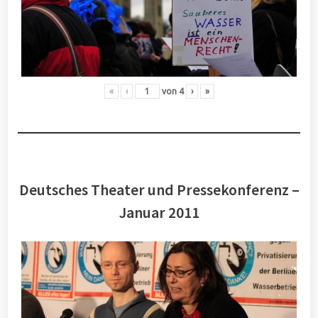
«
‹
von
4
›
»
Deutsches Theater und Pressekonferenz –
Januar 2011