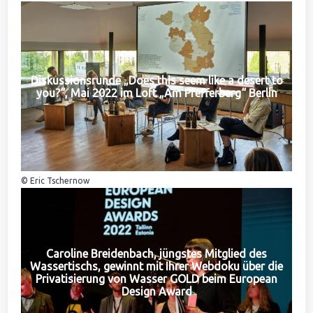
Diskussionsrunde „Does this seem like a desert to
you?“, Mai 2022 im Loft „Am Pfefferberg“ Berlin
© Eric Tschernow
Caroline Breidenbach, jüngstes Mitglied des
Wassertischs, gewinnt mit Ihrer Webdoku über die
Privatisierung von Wasser GOLD beim European
Design Award