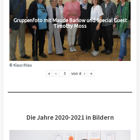
Gruppenfoto mit Maude Barlow und Special Guest
Timothy Moss
© Klaus Ihlau
«
‹
von
4
›
»
Die Jahre 2020-2021 in Bildern