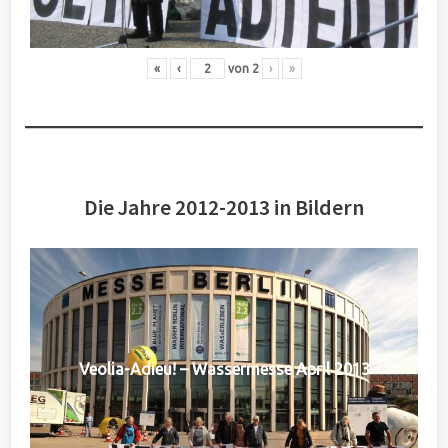
«
‹
von
2
›
»
Die Jahre 2012-2013 in Bildern
Veolia-Adieu! – Wassermesse April 2013