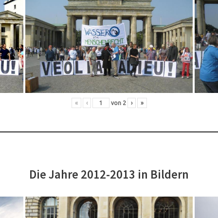
«
‹
von
2
›
»
Die Jahre 2012-2013 in Bildern