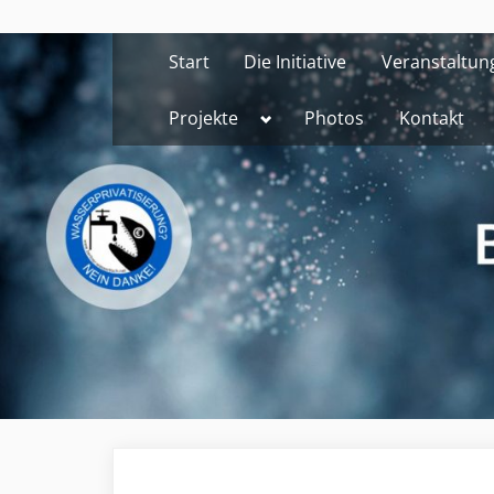
Skip
to
Start
Die Initiative
Veranstaltun
content
Toggle
Projekte
Photos
Kontakt
sub-
menu