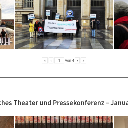
«
‹
von
4
›
»
hes Theater und Pressekonferenz – Janu