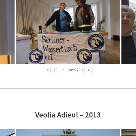
«
‹
von
2
›
»
Veolia Adieu! – 2013