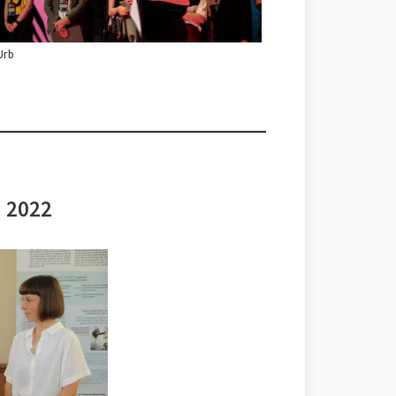
Urb
i 2022