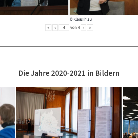
© Klaus Ihlau
«
‹
von
4
›
»
Die Jahre 2020-2021 in Bildern