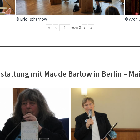
© Eric Tschernow
© Aron 
«
‹
von
2
›
»
staltung mit Maude Barlow in Berlin – Ma