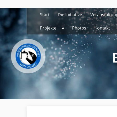
Skip
to
Start
Die Initiative
Veranstaltun
content
Toggle
Projekte
Photos
Kontakt
sub-
menu