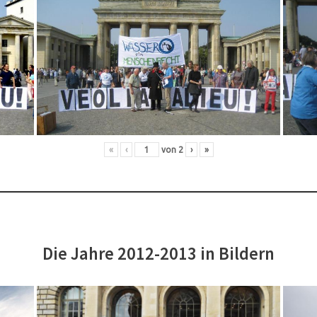
«
‹
von
2
›
»
Die Jahre 2012-2013 in Bildern