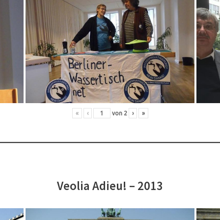
«
‹
von
2
›
»
Veolia Adieu! – 2013