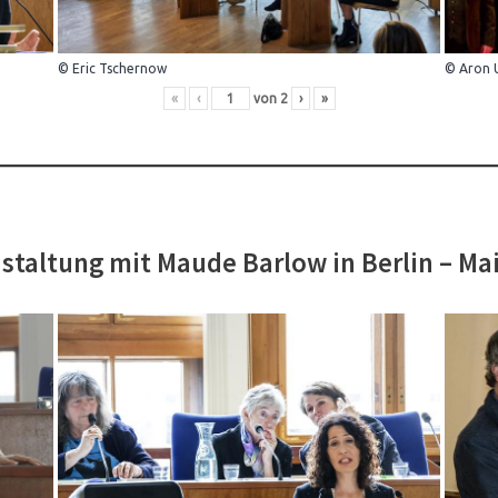
© Eric Tschernow
© Aron 
«
‹
von
2
›
»
staltung mit Maude Barlow in Berlin – Ma