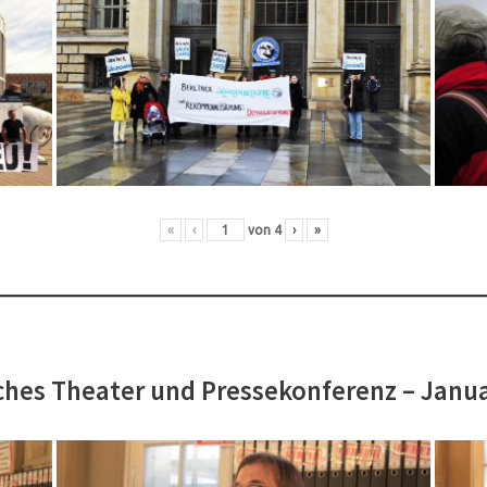
«
‹
von
4
›
»
hes Theater und Pressekonferenz – Janu