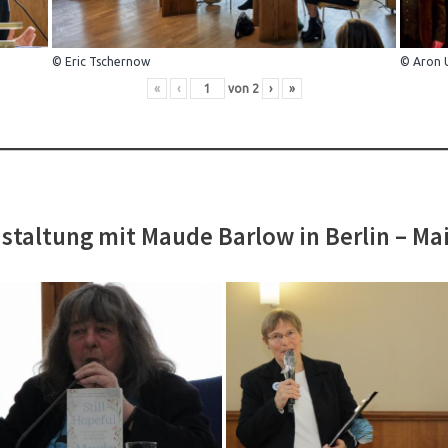
© Eric Tschernow
© Aron 
«
‹
von
2
›
»
staltung mit Maude Barlow in Berlin – Ma