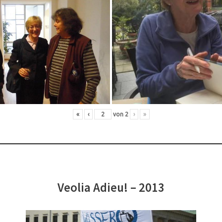
«
‹
von
2
›
»
Veolia Adieu! – 2013