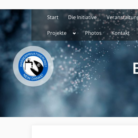
Skip
to
Start
Die Initiative
Veranstaltun
content
Toggle
Projekte
Photos
Kontakt
sub-
menu