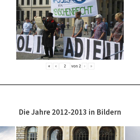
«
‹
von
2
›
»
Die Jahre 2012-2013 in Bildern