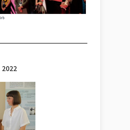
Urb
i 2022