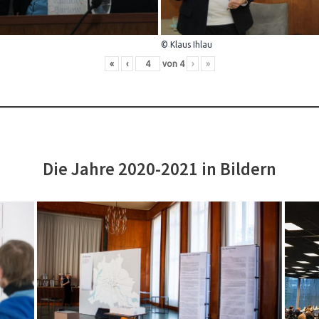
© Klaus Ihlau
«
‹
von
4
›
»
Die Jahre 2020-2021 in Bildern