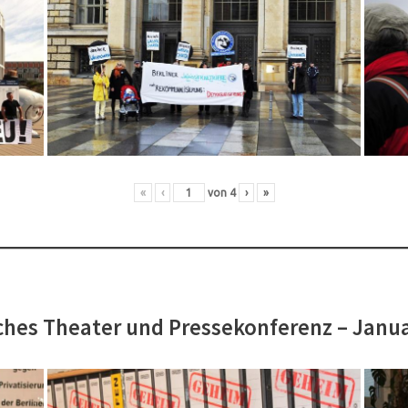
«
‹
von
4
›
»
hes Theater und Pressekonferenz – Janu