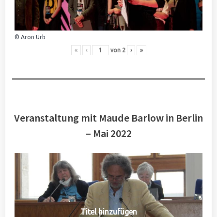
© Aron Urb
«
‹
von
2
›
»
Veranstaltung mit Maude Barlow in Berlin
– Mai 2022
Titel hinzufügen