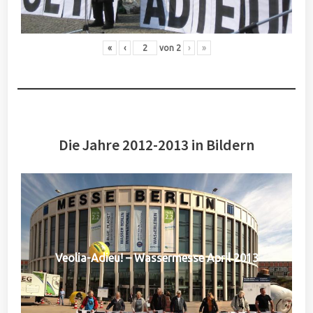
«
‹
von
2
›
»
Die Jahre 2012-2013 in Bildern
Veolia-Adieu! – Wassermesse April 2013