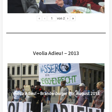
«
‹
von
2
›
»
Veolia Adieu! – 2013
Veolia Adieu! – Brandenburger Tor, August 2013