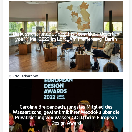
Diskussionsrunde „Does this seem like a desert to
you?“, Mai 2022 im Loft „Am Pfefferberg“ Berlin
© Eric Tschernow
Caroline Breidenbach, jüngstes Mitglied des
Wassertischs, gewinnt mit Ihrer Webdoku über die
Privatisierung von Wasser GOLD beim European
Design Award