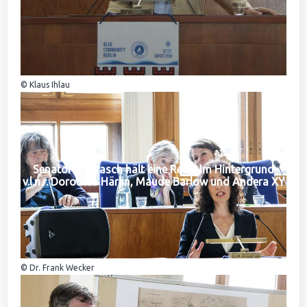
© Klaus Ihlau
Senatorin Jarasch hält eine Rede. Im Hintergrund
v.l.n.r. Dorothea Härlin, Maude Barlow und Andera XY
© Dr. Frank Wecker