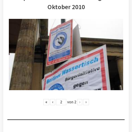
Oktober 2010
«
‹
von
2
›
»