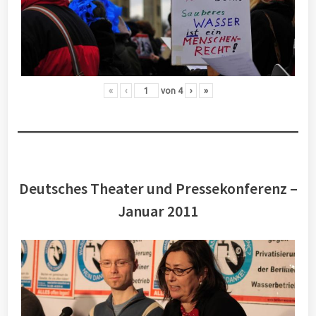
«
‹
von
4
›
»
Deutsches Theater und Pressekonferenz –
Januar 2011