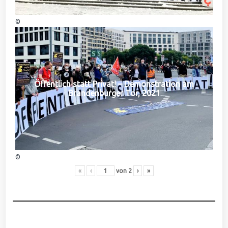
©
Öffentlich statt Privat! – Demonstration am
Brandenburger Tor, 2021
©
«
‹
von
2
›
»