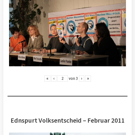
«
‹
von
3
›
»
Ednspurt Volksentscheid – Februar 2011