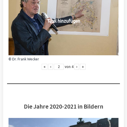
Titel hinzufügen
© Dr. Frank Wecker
«
‹
von
4
›
»
Die Jahre 2020-2021 in Bildern