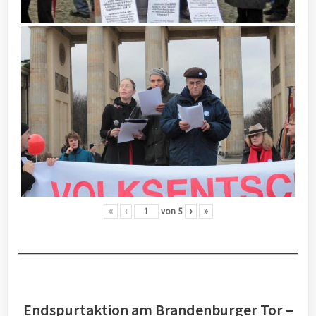
«
‹
von
5
›
»
Endspurtaktion am Brandenburger Tor –