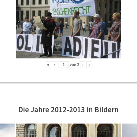
«
‹
von
2
›
»
Die Jahre 2012-2013 in Bildern