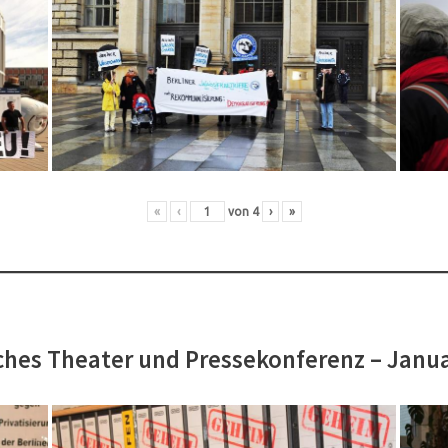
«
‹
von
4
›
»
hes Theater und Pressekonferenz – Janu