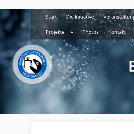
Skip
to
Start
Die Initiative
Veranstaltun
content
Toggle
Projekte
Photos
Kontakt
sub-
menu