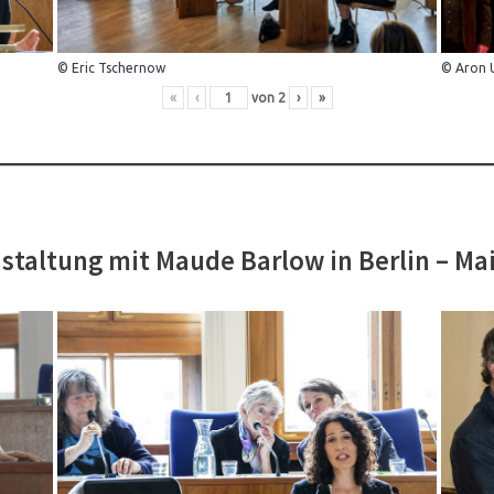
© Eric Tschernow
© Aron 
«
‹
von
2
›
»
staltung mit Maude Barlow in Berlin – Ma