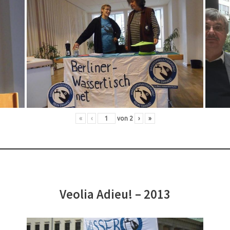
«
‹
von
2
›
»
Veolia Adieu! – 2013