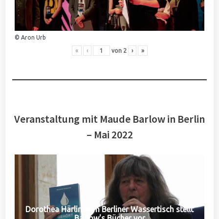
© Aron Urb
«
‹
von
2
›
»
Veranstaltung mit Maude Barlow in Berlin
– Mai 2022
Dorothea Härlin vom Berliner Wassertisch stellt
Barlow's Bücher vor