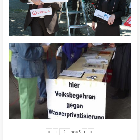
«
‹
von
3
›
»