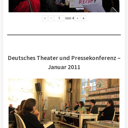
«
‹
von
4
›
»
Deutsches Theater und Pressekonferenz –
Januar 2011