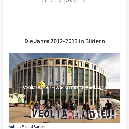
«
‹
von
2
›
»
Die Jahre 2012-2013 in Bildern
Veolia-Adieu! – Wassermesse April 2013
Author: Erhard Bartels