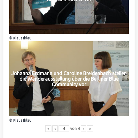
© Klaus Ihlau
Johanna Erdmann und Caroline Breidenbach stellen
die Wanderausstellung über die Berliner Blue
Community vor
© Klaus Ihlau
«
‹
von
4
›
»