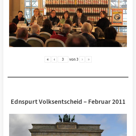
«
‹
von
3
›
»
Ednspurt Volksentscheid – Februar 2011