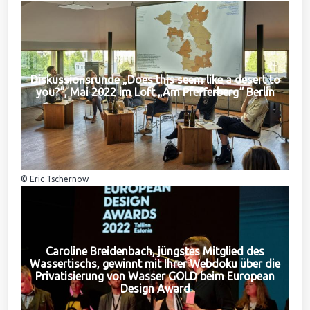
Diskussionsrunde „Does this seem like a desert to
you?“, Mai 2022 im Loft „Am Pfefferberg“ Berlin
© Eric Tschernow
Caroline Breidenbach, jüngstes Mitglied des
Wassertischs, gewinnt mit Ihrer Webdoku über die
Privatisierung von Wasser GOLD beim European
Design Award