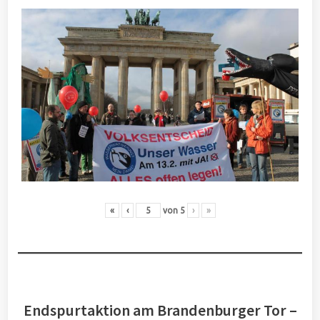
«
‹
von
5
›
»
Endspurtaktion am Brandenburger Tor –