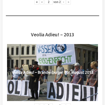
«
‹
von
2
›
»
Veolia Adieu! – 2013
Veolia Adieu! – Brandenburger Tor, August 2013