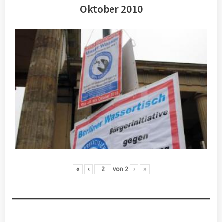
Oktober 2010
«
‹
von
2
›
»