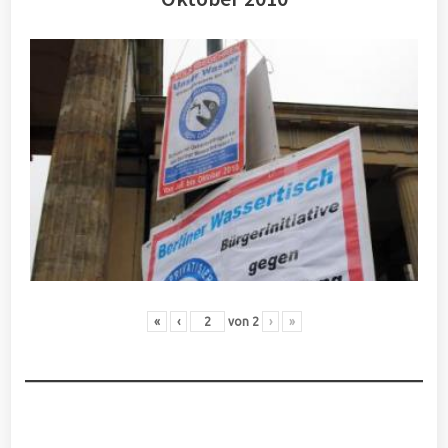
«
‹
von
2
›
»