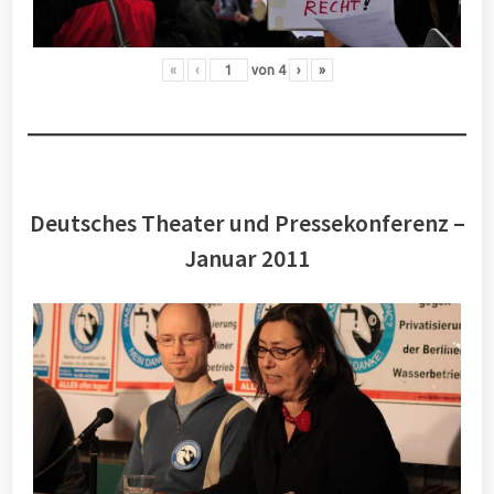
«
‹
von
4
›
»
Deutsches Theater und Pressekonferenz –
Januar 2011