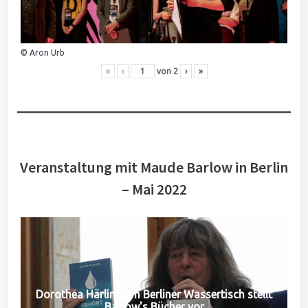
© Aron Urb
«
‹
von
2
›
»
Veranstaltung mit Maude Barlow in Berlin
– Mai 2022
Dorothea Härlin vom Berliner Wassertisch stellt
Barlow's Bücher vor