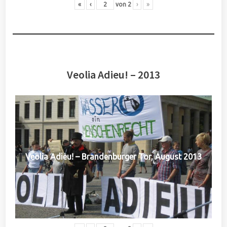
«
‹
von
2
›
»
Veolia Adieu! – 2013
Veolia Adieu! – Brandenburger Tor, August 2013