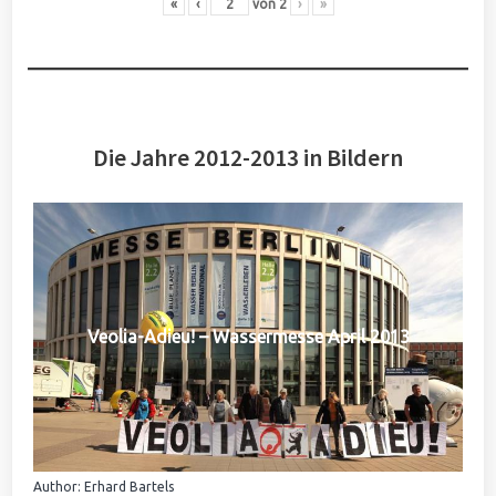
«
‹
von
2
›
»
Die Jahre 2012-2013 in Bildern
Veolia-Adieu! – Wassermesse April 2013
Author: Erhard Bartels