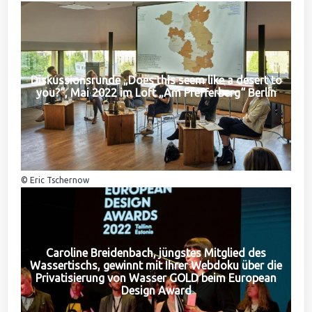
Diskussionsrunde „Does this seem like a desert to
you?“, Mai 2022 im Loft „Am Pfefferberg“ Berlin
© Eric Tschernow
Caroline Breidenbach, jüngstes Mitglied des
Wassertischs, gewinnt mit Ihrer Webdoku über die
Privatisierung von Wasser GOLD beim European
Design Award