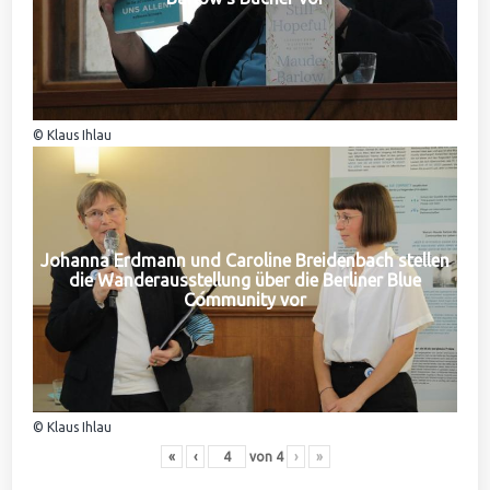
© Klaus Ihlau
Johanna Erdmann und Caroline Breidenbach stellen
die Wanderausstellung über die Berliner Blue
Community vor
© Klaus Ihlau
«
‹
von
4
›
»