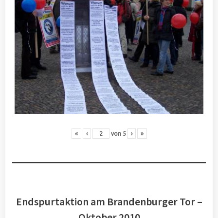
«
‹
von
5
›
»
Endspurtaktion am Brandenburger Tor –
Oktober 2010