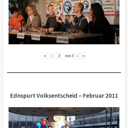
«
‹
von
3
›
»
Ednspurt Volksentscheid – Februar 2011