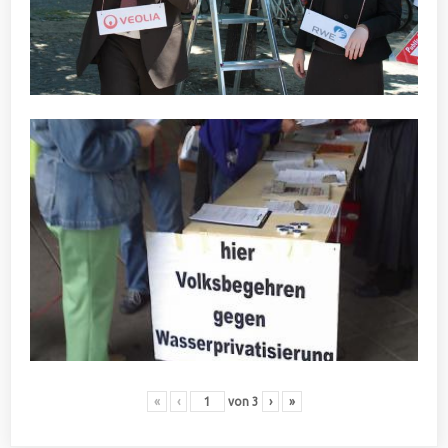
«
‹
von
3
›
»