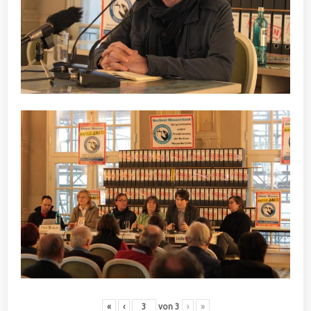
«
‹
von
3
›
»