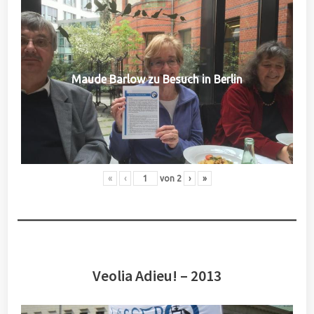
Maude Barlow zu Besuch in Berlin
«
‹
von
2
›
»
Veolia Adieu! – 2013