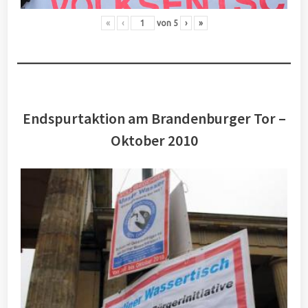
«
‹
von
5
›
»
Endspurtaktion am Brandenburger Tor –
Oktober 2010