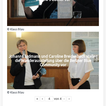
© Klaus Ihlau
Johanna Erdmann und Caroline Breidenbach stellen
die Wanderausstellung über die Berliner Blue
Community vor
© Klaus Ihlau
«
‹
von
4
›
»