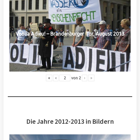
Veolia Adieu! – Brandenburger Tor, August 2013
«
‹
von
2
›
»
Die Jahre 2012-2013 in Bildern