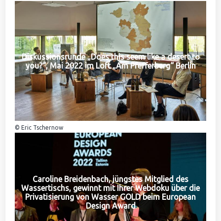
Diskussionsrunde „Does this seem like a desert to
you?“, Mai 2022 im Loft „Am Pfefferberg“ Berlin
© Eric Tschernow
Caroline Breidenbach, jüngstes Mitglied des
Wassertischs, gewinnt mit Ihrer Webdoku über die
Privatisierung von Wasser GOLD beim European
Design Award