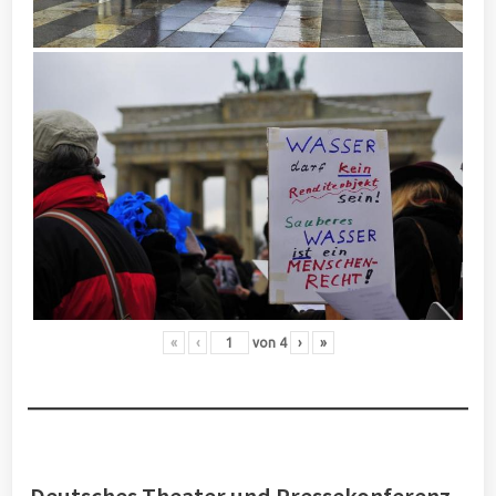
«
‹
von
4
›
»