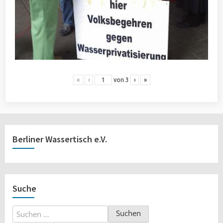
«
‹
von
3
›
»
Berliner Wassertisch e.V.
Suche
Suchen