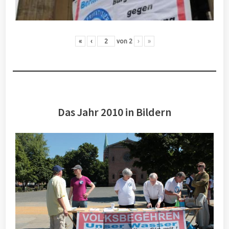
«
‹
von
2
›
»
Das Jahr 2010 in Bildern