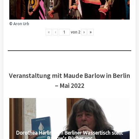
© Aron Urb
«
‹
von
2
›
»
Veranstaltung mit Maude Barlow in Berlin
– Mai 2022
Dorothea Härlin vom Berliner Wassertisch stellt
Barlow's Bücher vor