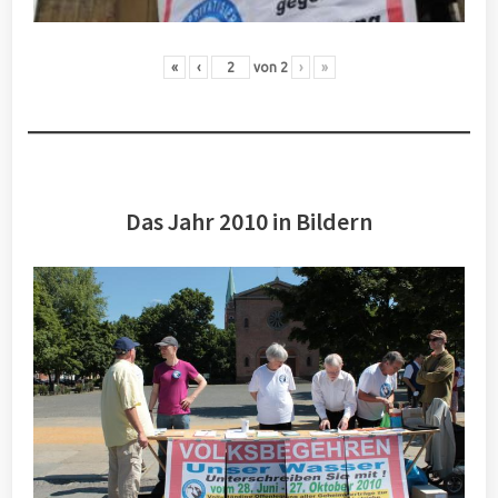
«
‹
von
2
›
»
Das Jahr 2010 in Bildern