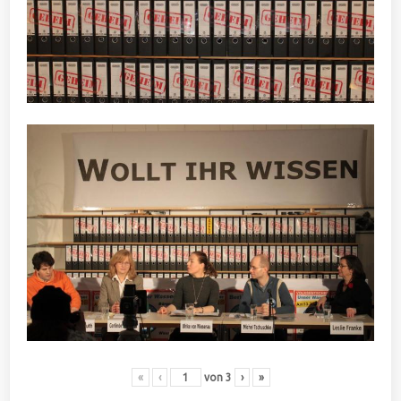
«
‹
von
3
›
»