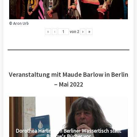
© Aron Urb
«
‹
von
2
›
»
Veranstaltung mit Maude Barlow in Berlin
– Mai 2022
Dorothea Härlin vom Berliner Wassertisch stellt
Barlow's Bücher vor