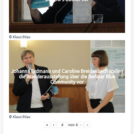
© Klaus Ihlau
Johanna Erdmann und Caroline Breidenbach stellen
die Wanderausstellung über die Berliner Blue
Community vor
© Klaus Ihlau
«
‹
von
4
›
»