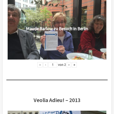
Maude Barlow zu Besuch in Berlin
«
‹
von
2
›
»
Veolia Adieu! – 2013