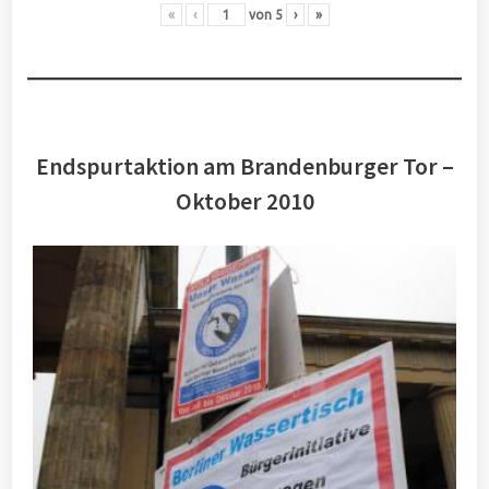
«
‹
von
5
›
»
Endspurtaktion am Brandenburger Tor –
Oktober 2010