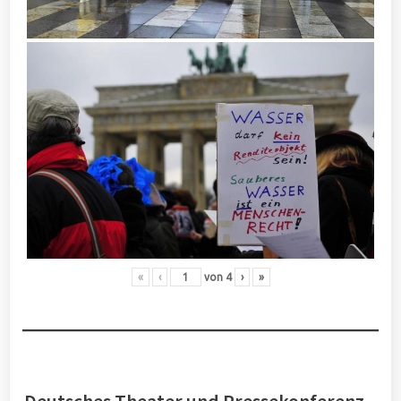
«
‹
von
4
›
»