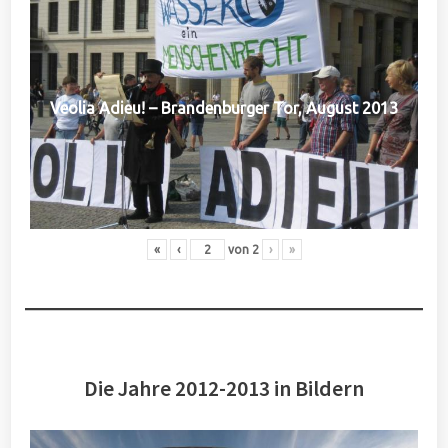
Veolia Adieu! – Brandenburger Tor, August 2013
«
‹
von
2
›
»
Die Jahre 2012-2013 in Bildern