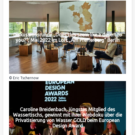
Diskussionsrunde „Does this seem like a desert to
you?“, Mai 2022 im Loft „Am Pfefferberg“ Berlin
© Eric Tschernow
Caroline Breidenbach, jüngstes Mitglied des
Wassertischs, gewinnt mit Ihrer Webdoku über die
Privatisierung von Wasser GOLD beim European
Design Award