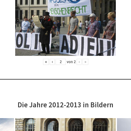
«
‹
von
2
›
»
Die Jahre 2012-2013 in Bildern