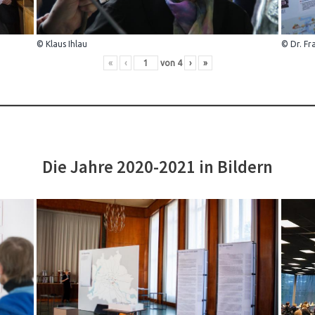
© Klaus Ihlau
© Dr. Fr
«
‹
von
4
›
»
Die Jahre 2020-2021 in Bildern