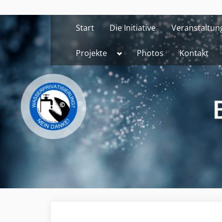
Skip
to
Start
Die Initiative
Veranstaltun
content
Toggle
Projekte
Photos
Kontakt
sub-
menu