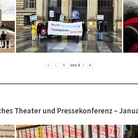
«
‹
von
4
›
»
hes Theater und Pressekonferenz – Janu