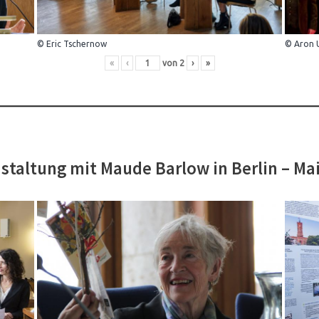
© Eric Tschernow
© Aron 
«
‹
von
2
›
»
staltung mit Maude Barlow in Berlin – Ma