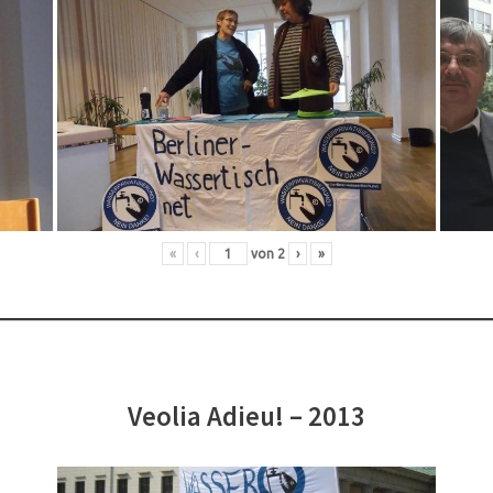
«
‹
von
2
›
»
Veolia Adieu! – 2013