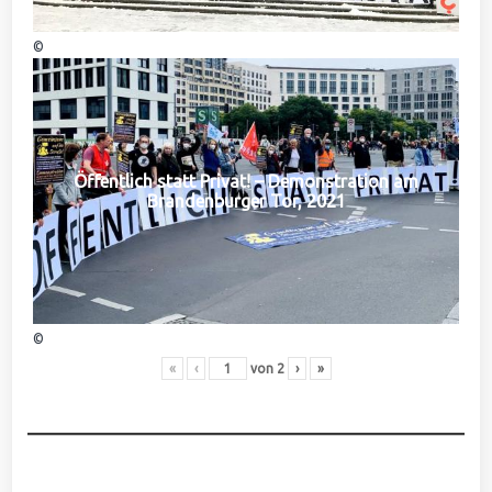
©
Öffentlich statt Privat! – Demonstration am
Brandenburger Tor, 2021
©
«
‹
von
2
›
»