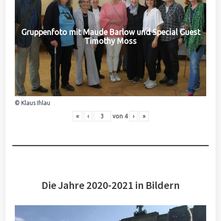
Gruppenfoto mit Maude Barlow und Special Guest
Timothy Moss
© Klaus Ihlau
«
‹
von
4
›
»
Die Jahre 2020-2021 in Bildern