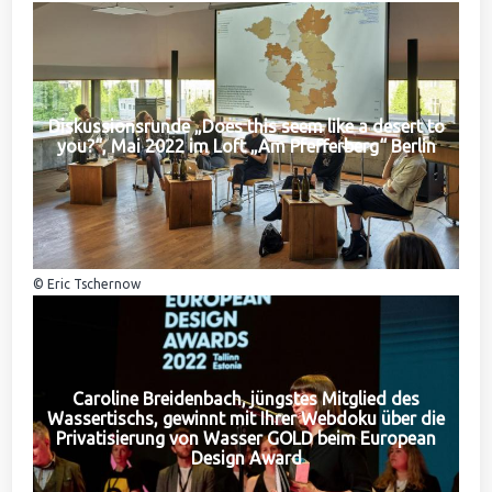
Diskussionsrunde „Does this seem like a desert to
you?“, Mai 2022 im Loft „Am Pfefferberg“ Berlin
© Eric Tschernow
Caroline Breidenbach, jüngstes Mitglied des
Wassertischs, gewinnt mit Ihrer Webdoku über die
Privatisierung von Wasser GOLD beim European
Design Award