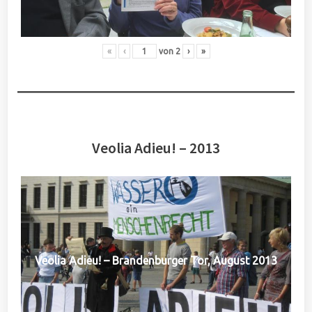
«
‹
von
2
›
»
Veolia Adieu! – 2013
Veolia Adieu! – Brandenburger Tor, August 2013