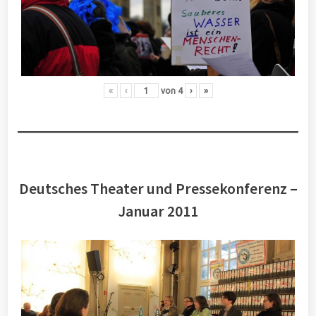
«
‹
von
4
›
»
Deutsches Theater und Pressekonferenz –
Januar 2011