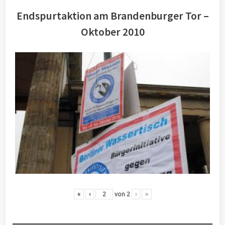
Endspurtaktion am Brandenburger Tor –
Oktober 2010
«
‹
von
2
›
»