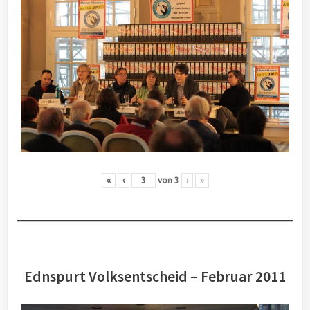
«
‹
von
3
›
»
Ednspurt Volksentscheid – Februar 2011