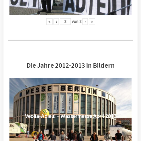
«
‹
von
2
›
»
Die Jahre 2012-2013 in Bildern
Veolia-Adieu! – Wassermesse April 2013