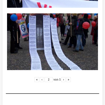
«
‹
von
5
›
»