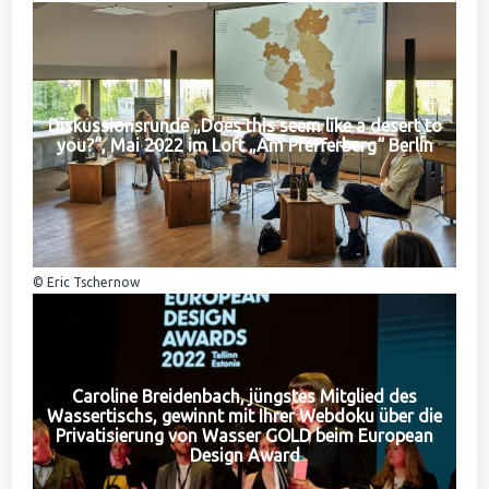
Diskussionsrunde „Does this seem like a desert to
you?“, Mai 2022 im Loft „Am Pfefferberg“ Berlin
© Eric Tschernow
Caroline Breidenbach, jüngstes Mitglied des
Wassertischs, gewinnt mit Ihrer Webdoku über die
Privatisierung von Wasser GOLD beim European
Design Award