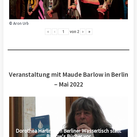
© Aron Urb
«
‹
von
2
›
»
Veranstaltung mit Maude Barlow in Berlin
– Mai 2022
Dorothea Härlin vom Berliner Wassertisch stellt
Barlow's Bücher vor