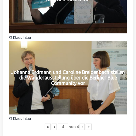
© Klaus Ihlau
Johanna Erdmann und Caroline Breidenbach stellen
die Wanderausstellung über die Berliner Blue
Community vor
© Klaus Ihlau
«
‹
von
4
›
»