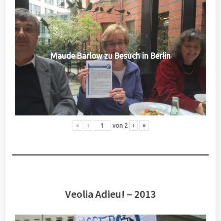
Maude Barlow zu Besuch in Berlin
«
‹
von
2
›
»
Veolia Adieu! – 2013