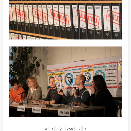
«
‹
von
3
›
»