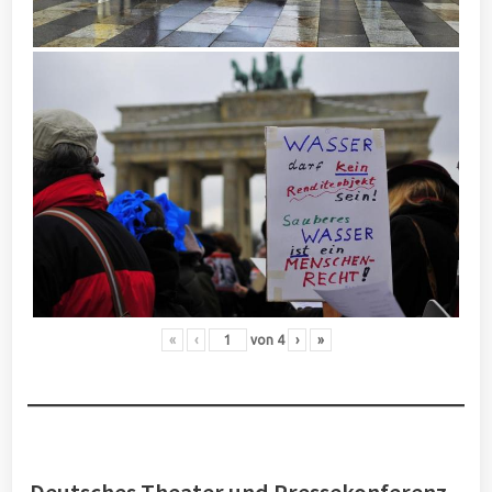
«
‹
von
4
›
»