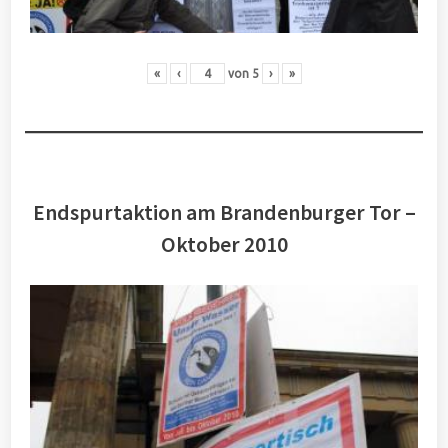
«
‹
von
5
›
»
Endspurtaktion am Brandenburger Tor –
Oktober 2010