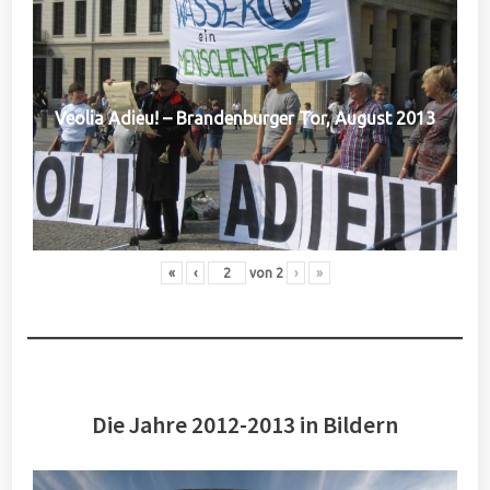
Veolia Adieu! – Brandenburger Tor, August 2013
«
‹
von
2
›
»
Die Jahre 2012-2013 in Bildern