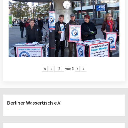
«
‹
von
3
›
»
Berliner Wassertisch e.V.