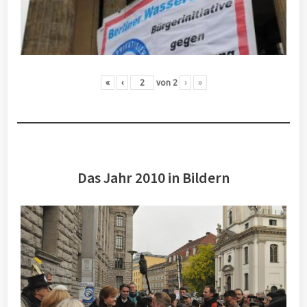
«
‹
von
2
›
»
Das Jahr 2010 in Bildern