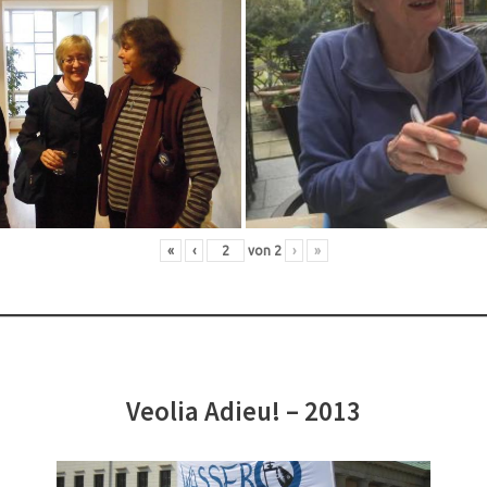
«
‹
von
2
›
»
Veolia Adieu! – 2013