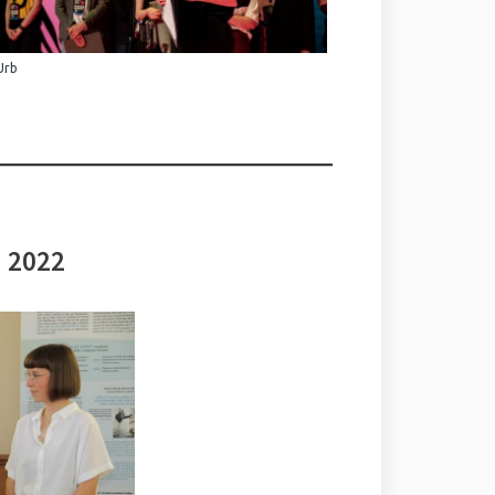
Urb
i 2022