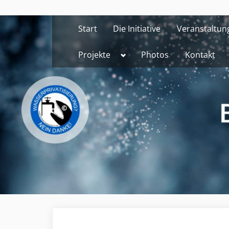
Skip
to
Start
Die Initiative
Veranstaltun
content
Toggle
Projekte
Photos
Kontakt
sub-
menu