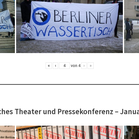
«
‹
von
4
›
»
hes Theater und Pressekonferenz – Janu