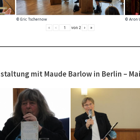
© Eric Tschernow
© Aron 
«
‹
von
2
›
»
staltung mit Maude Barlow in Berlin – Ma