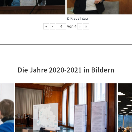
© Klaus Ihlau
«
‹
von
4
›
»
Die Jahre 2020-2021 in Bildern