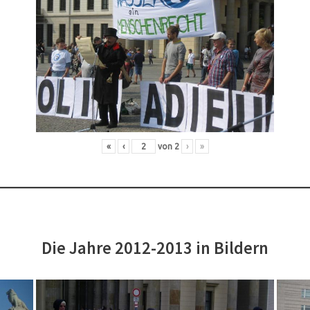
«
‹
von
2
›
»
Die Jahre 2012-2013 in Bildern