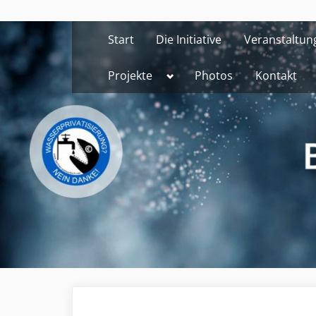
Skip
to
Start
Die Initiative
Veranstaltun
content
Toggle
Projekte
Photos
Kontakt
sub-
menu