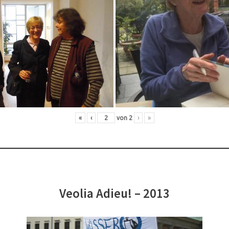
«
‹
von
2
›
»
Veolia Adieu! – 2013