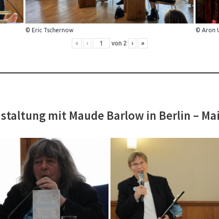
© Eric Tschernow
© Aron 
«
‹
von
2
›
»
staltung mit Maude Barlow in Berlin – Ma