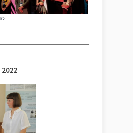
Urb
i 2022