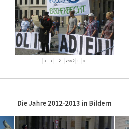
«
‹
von
2
›
»
Die Jahre 2012-2013 in Bildern