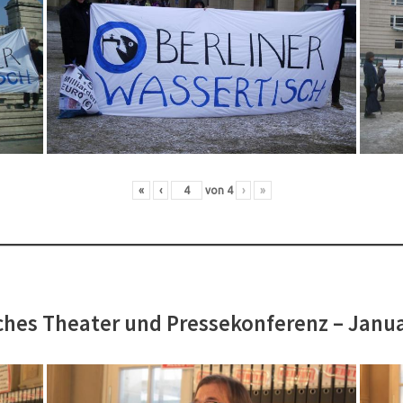
«
‹
von
4
›
»
hes Theater und Pressekonferenz – Janu