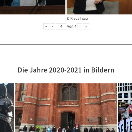
© Klaus Ihlau
«
‹
von
4
›
»
Die Jahre 2020-2021 in Bildern