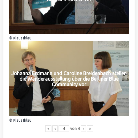
© Klaus Ihlau
Johanna Erdmann und Caroline Breidenbach stellen
die Wanderausstellung über die Berliner Blue
Community vor
© Klaus Ihlau
«
‹
von
4
›
»