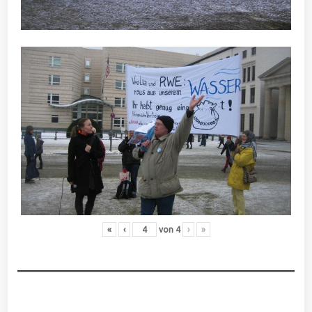
«
‹
von
4
›
»