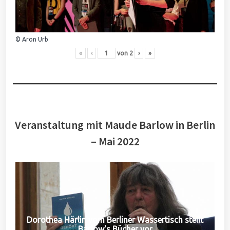
© Aron Urb
«
‹
von
2
›
»
Veranstaltung mit Maude Barlow in Berlin
– Mai 2022
Dorothea Härlin vom Berliner Wassertisch stellt
Barlow's Bücher vor