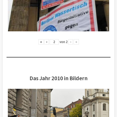
«
‹
von
2
›
»
Das Jahr 2010 in Bildern