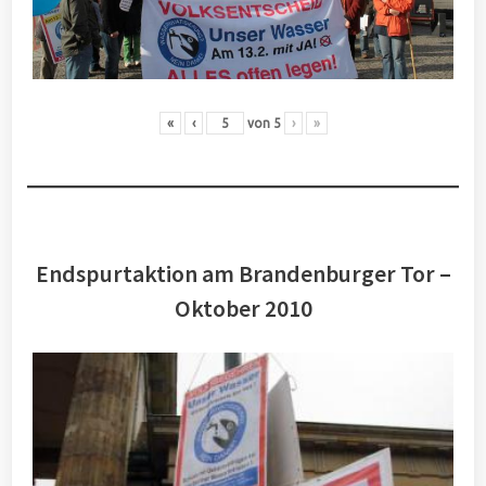
«
‹
von
5
›
»
Endspurtaktion am Brandenburger Tor –
Oktober 2010