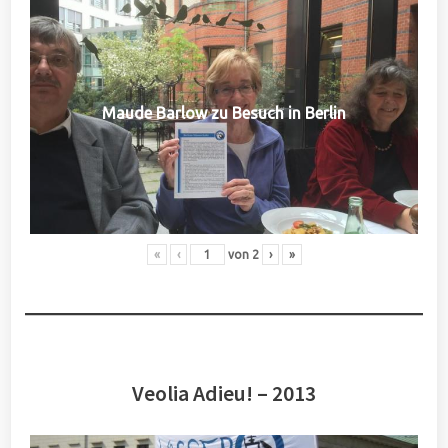
Maude Barlow zu Besuch in Berlin
«
‹
von
2
›
»
Veolia Adieu! – 2013