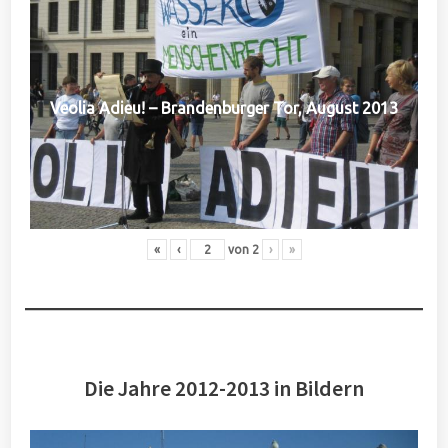
Veolia Adieu! – Brandenburger Tor, August 2013
«
‹
von
2
›
»
Die Jahre 2012-2013 in Bildern