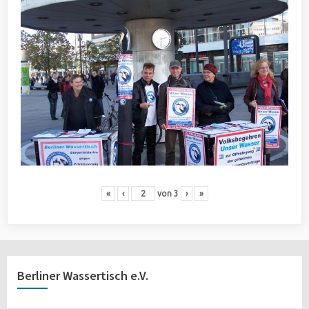
«
‹
von
3
›
»
Berliner Wassertisch e.V.