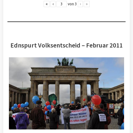
«
‹
von
3
›
»
Ednspurt Volksentscheid – Februar 2011