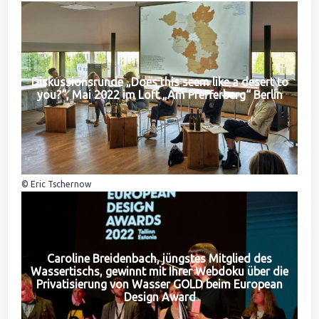
Diskussionsrunde „Does this seem like a desert to
you?“, Mai 2022 im Loft „Am Pfefferberg“ Berlin
© Eric Tschernow
Caroline Breidenbach, jüngstes Mitglied des
Wassertischs, gewinnt mit Ihrer Webdoku über die
Privatisierung von Wasser GOLD beim European
Design Award