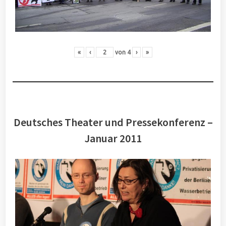
«
‹
von
4
›
»
Deutsches Theater und Pressekonferenz –
Januar 2011