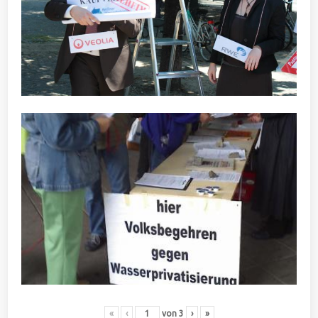
«
‹
von
3
›
»