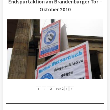
Endspurtaktion am Brandenburger Tor –
Oktober 2010
«
‹
von
2
›
»