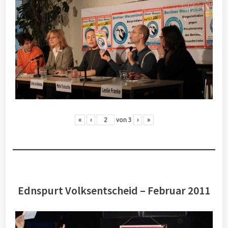
«
‹
von
3
›
»
Ednspurt Volksentscheid – Februar 2011