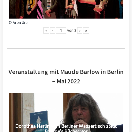
© Aron Urb
«
‹
von
2
›
»
Veranstaltung mit Maude Barlow in Berlin
– Mai 2022
Dorothea Härlin vom Berliner Wassertisch stellt
Barlow's Bücher vor