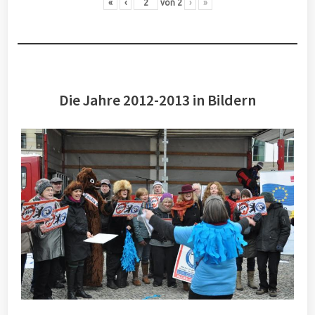
«
‹
von
2
›
»
Die Jahre 2012-2013 in Bildern