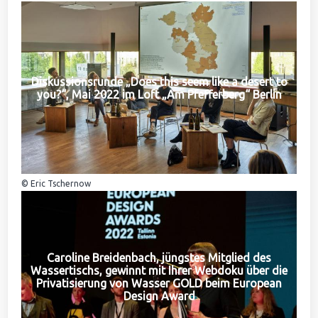
Diskussionsrunde „Does this seem like a desert to
you?“, Mai 2022 im Loft „Am Pfefferberg“ Berlin
© Eric Tschernow
Caroline Breidenbach, jüngstes Mitglied des
Wassertischs, gewinnt mit Ihrer Webdoku über die
Privatisierung von Wasser GOLD beim European
Design Award