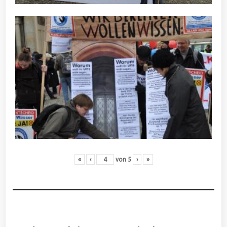
«
‹
von
5
›
»