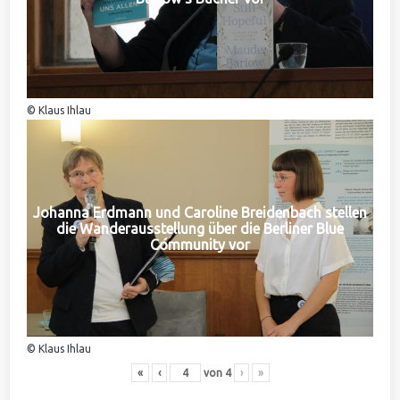
© Klaus Ihlau
Johanna Erdmann und Caroline Breidenbach stellen
die Wanderausstellung über die Berliner Blue
Community vor
© Klaus Ihlau
«
‹
von
4
›
»