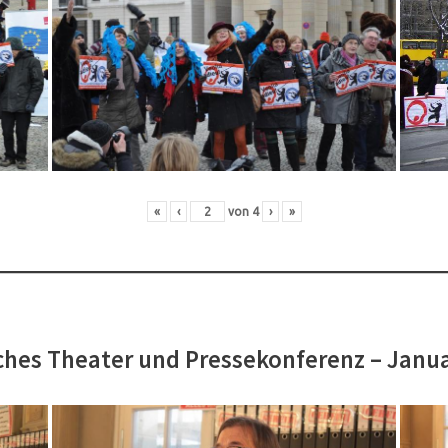
«
‹
von
4
›
»
hes Theater und Pressekonferenz – Janu