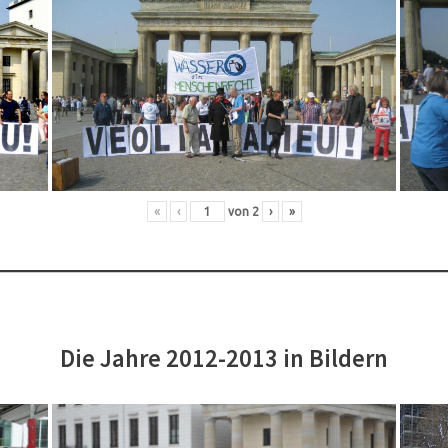
«
‹
von
2
›
»
Die Jahre 2012-2013 in Bildern