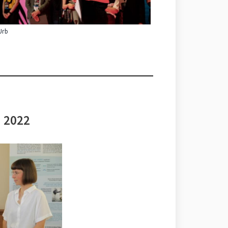
Urb
i 2022