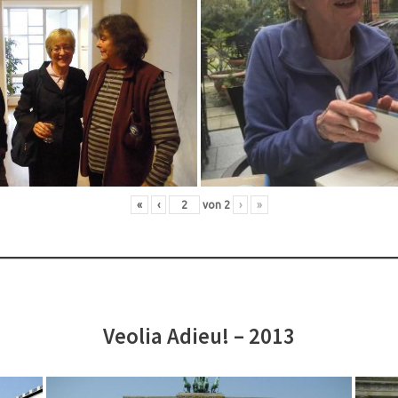
«
‹
von
2
›
»
Veolia Adieu! – 2013