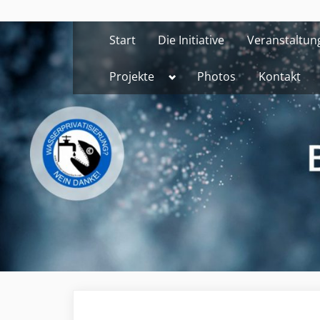
Skip
to
Start
Die Initiative
Veranstaltun
content
Toggle
Projekte
Photos
Kontakt
sub-
menu