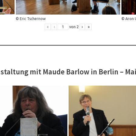
© Eric Tschernow
© Aron 
«
‹
von
2
›
»
staltung mit Maude Barlow in Berlin – Ma