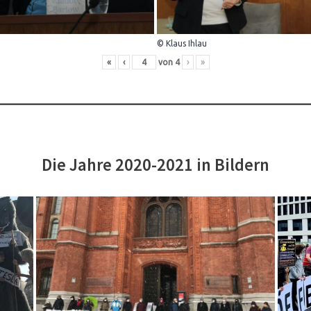
© Klaus Ihlau
«
‹
von
4
›
»
Die Jahre 2020-2021 in Bildern