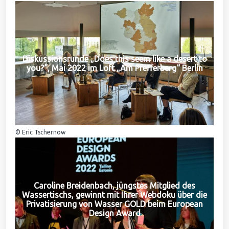
Diskussionsrunde „Does this seem like a desert to
you?“, Mai 2022 im Loft „Am Pfefferberg“ Berlin
© Eric Tschernow
Caroline Breidenbach, jüngstes Mitglied des
Wassertischs, gewinnt mit Ihrer Webdoku über die
Privatisierung von Wasser GOLD beim European
Design Award