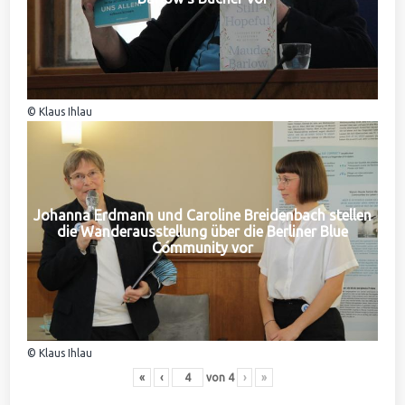
© Klaus Ihlau
Johanna Erdmann und Caroline Breidenbach stellen
die Wanderausstellung über die Berliner Blue
Community vor
© Klaus Ihlau
«
‹
von
4
›
»