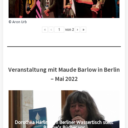
© Aron Urb
«
‹
von
2
›
»
Veranstaltung mit Maude Barlow in Berlin
– Mai 2022
Dorothea Härlin vom Berliner Wassertisch stellt
Barlow's Bücher vor