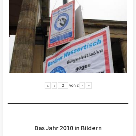
«
‹
von
2
›
»
Das Jahr 2010 in Bildern