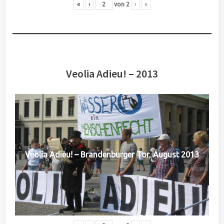
«
‹
von
2
›
»
Veolia Adieu! – 2013
Veolia Adieu! – Brandenburger Tor, August 2013