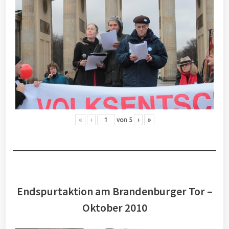
«
‹
von
5
›
»
Endspurtaktion am Brandenburger Tor –
Oktober 2010