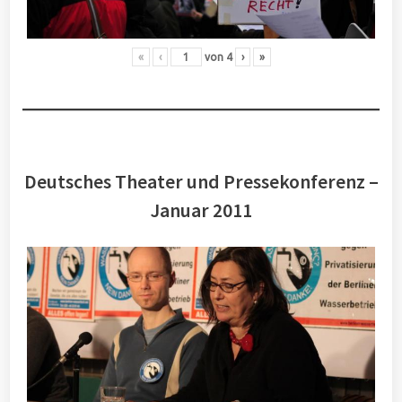
«
‹
von
4
›
»
Deutsches Theater und Pressekonferenz –
Januar 2011