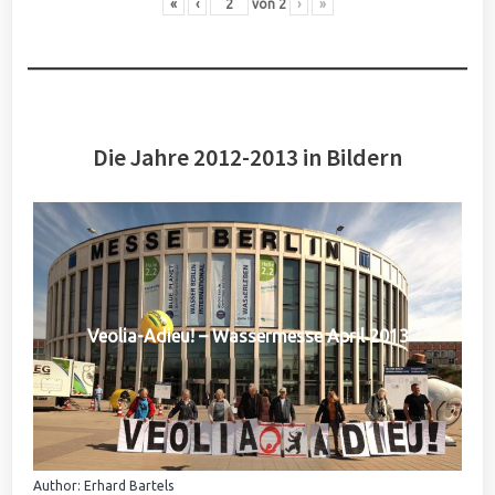
«
‹
von
2
›
»
Die Jahre 2012-2013 in Bildern
Veolia-Adieu! – Wassermesse April 2013
Author: Erhard Bartels