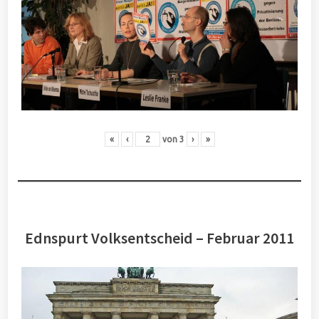
«
‹
von
3
›
»
Ednspurt Volksentscheid – Februar 2011