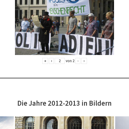
«
‹
von
2
›
»
Die Jahre 2012-2013 in Bildern