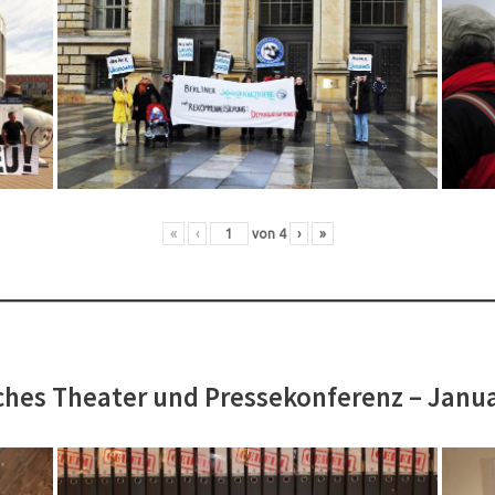
«
‹
von
4
›
»
hes Theater und Pressekonferenz – Janu