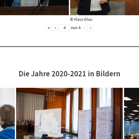
© Klaus Ihlau
«
‹
von
4
›
»
Die Jahre 2020-2021 in Bildern