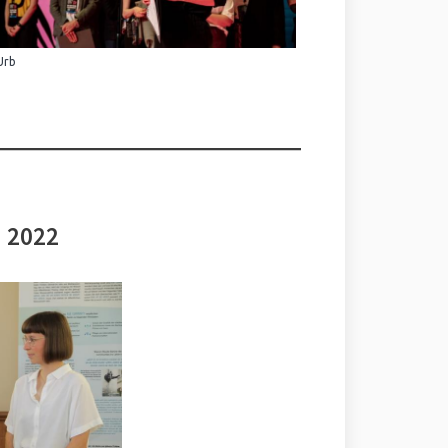
Urb
i 2022