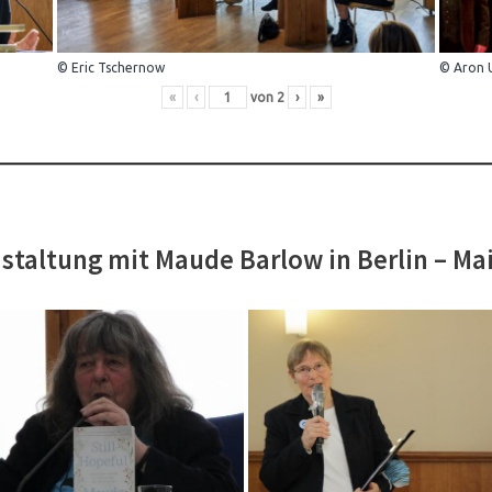
© Eric Tschernow
© Aron 
«
‹
von
2
›
»
staltung mit Maude Barlow in Berlin – Ma