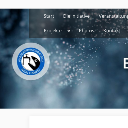
Skip
to
Start
Die Initiative
Veranstaltun
content
Toggle
Projekte
Photos
Kontakt
sub-
menu