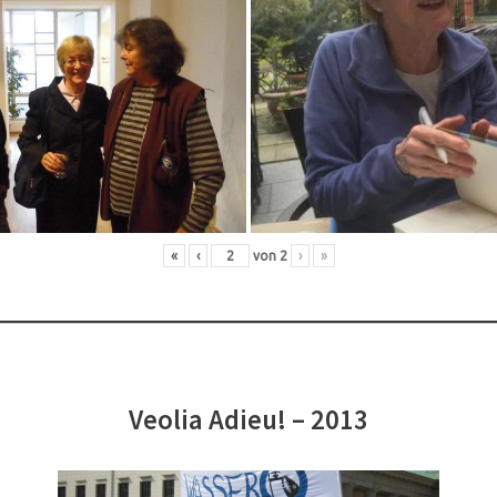
«
‹
von
2
›
»
Veolia Adieu! – 2013