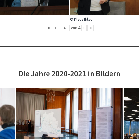
© Klaus Ihlau
«
‹
von
4
›
»
Die Jahre 2020-2021 in Bildern