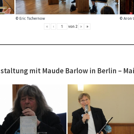
© Eric Tschernow
© Aron 
«
‹
von
2
›
»
staltung mit Maude Barlow in Berlin – Ma