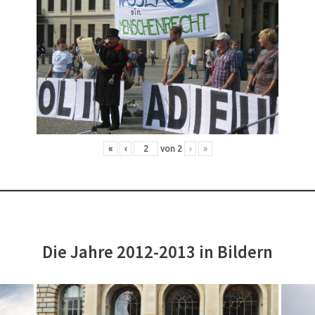
«
‹
von
2
›
»
Die Jahre 2012-2013 in Bildern