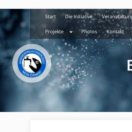
Skip
to
Start
Die Initiative
Veranstaltun
content
Toggle
Projekte
Photos
Kontakt
sub-
menu