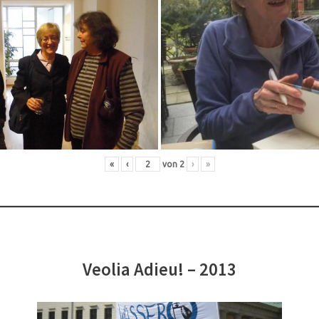
«
‹
von
2
›
»
Veolia Adieu! – 2013