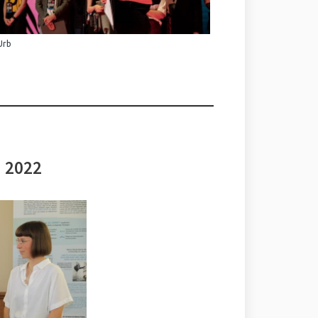
Urb
i 2022