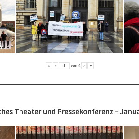
«
‹
von
4
›
»
hes Theater und Pressekonferenz – Janu