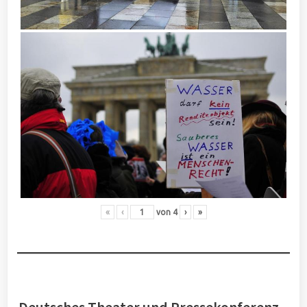
«
‹
von
4
›
»