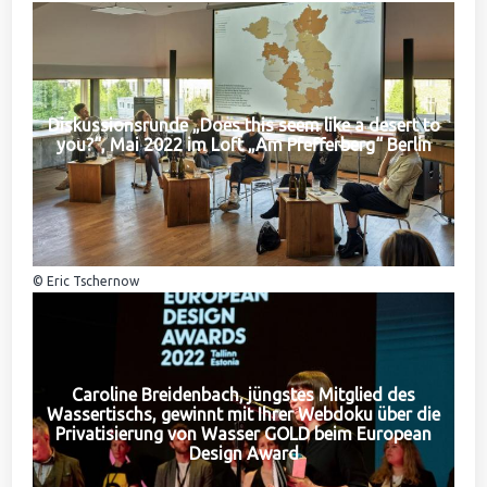
Diskussionsrunde „Does this seem like a desert to
you?“, Mai 2022 im Loft „Am Pfefferberg“ Berlin
© Eric Tschernow
Caroline Breidenbach, jüngstes Mitglied des
Wassertischs, gewinnt mit Ihrer Webdoku über die
Privatisierung von Wasser GOLD beim European
Design Award