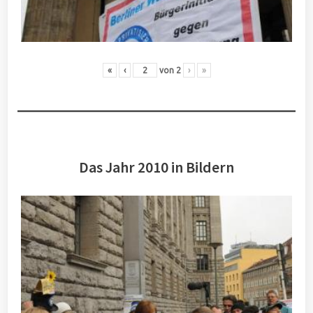
«
‹
von
2
›
»
Das Jahr 2010 in Bildern