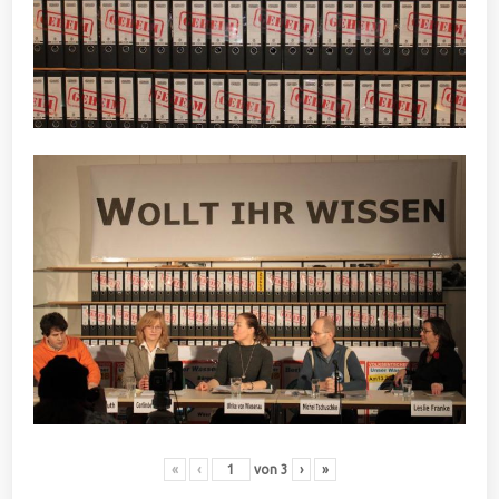
«
‹
von
3
›
»