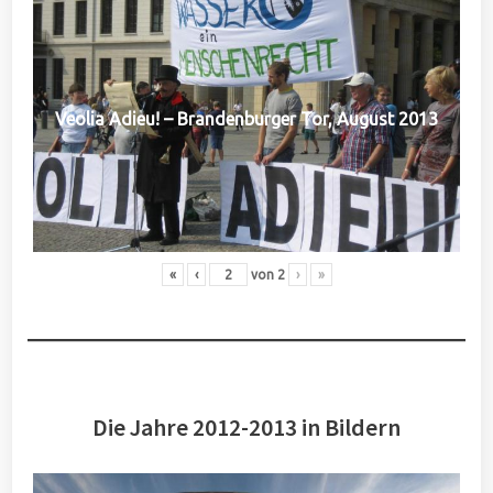
Veolia Adieu! – Brandenburger Tor, August 2013
«
‹
von
2
›
»
Die Jahre 2012-2013 in Bildern