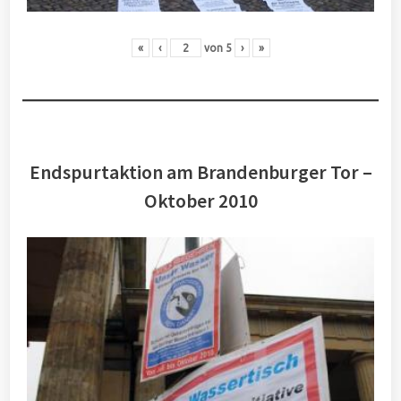
«
‹
von
5
›
»
Endspurtaktion am Brandenburger Tor –
Oktober 2010