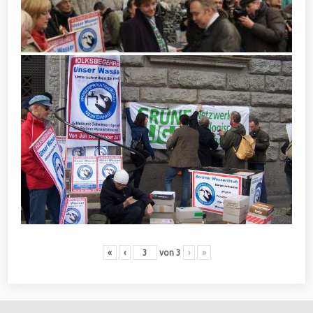
«
‹
von
3
›
»