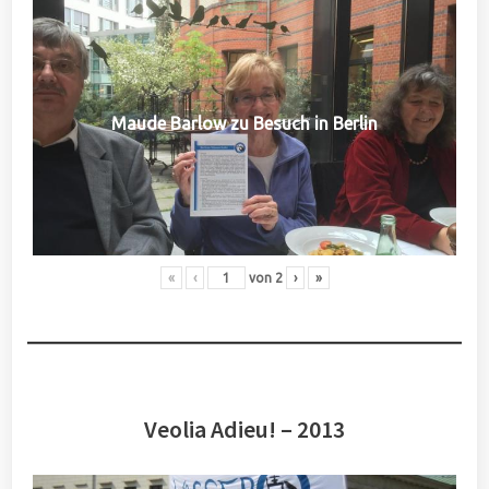
Maude Barlow zu Besuch in Berlin
«
‹
von
2
›
»
Veolia Adieu! – 2013