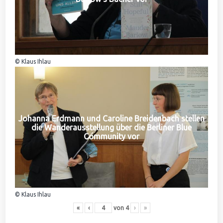
© Klaus Ihlau
Johanna Erdmann und Caroline Breidenbach stellen
die Wanderausstellung über die Berliner Blue
Community vor
© Klaus Ihlau
«
‹
von
4
›
»