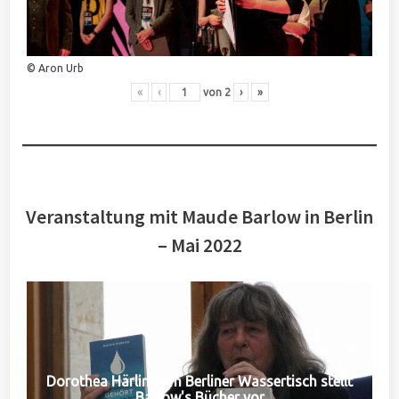
© Aron Urb
«
‹
von
2
›
»
Veranstaltung mit Maude Barlow in Berlin
– Mai 2022
Dorothea Härlin vom Berliner Wassertisch stellt
Barlow's Bücher vor