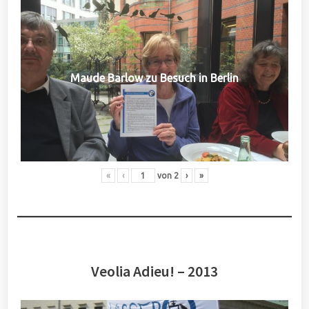
Maude Barlow zu Besuch in Berlin
«
‹
von
2
›
»
Veolia Adieu! – 2013