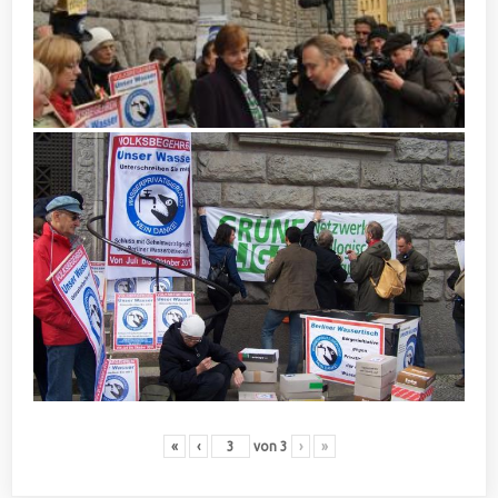
«
‹
von
3
›
»