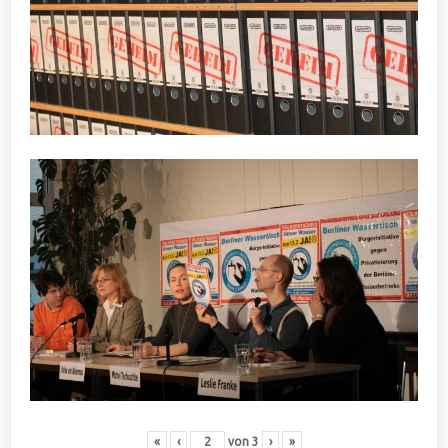
«
‹
von
3
›
»