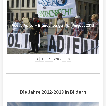
Veolia Adieu! – Brandenburger Tor, August 2013
«
‹
von
2
›
»
Die Jahre 2012-2013 in Bildern