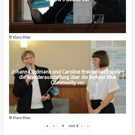
© Klaus Ihlau
Johanna Erdmann und Caroline Breidenbach stellen
die Wanderausstellung über die Berliner Blue
Community vor
© Klaus Ihlau
«
‹
von
4
›
»