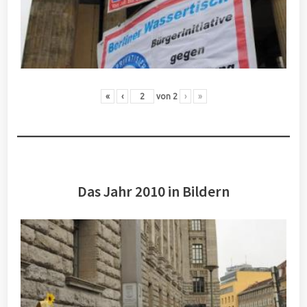
«
‹
von
2
›
»
Das Jahr 2010 in Bildern