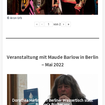
© Aron Urb
«
‹
von
2
›
»
Veranstaltung mit Maude Barlow in Berlin
– Mai 2022
Dorothea Härlin vom Berliner Wassertisch stellt
Barlow's Bücher vor