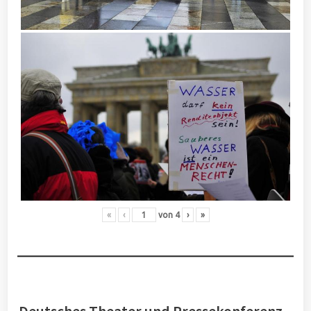
«
‹
von
4
›
»