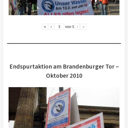
«
‹
von
5
›
»
Endspurtaktion am Brandenburger Tor –
Oktober 2010