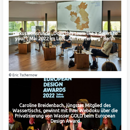
Diskussionsrunde „Does this seem like a desert to
you?“, Mai 2022 im Loft „Am Pfefferberg“ Berlin
© Eric Tschernow
Caroline Breidenbach, jüngstes Mitglied des
Wassertischs, gewinnt mit Ihrer Webdoku über die
Privatisierung von Wasser GOLD beim European
Design Award