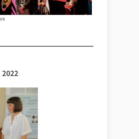
Urb
i 2022