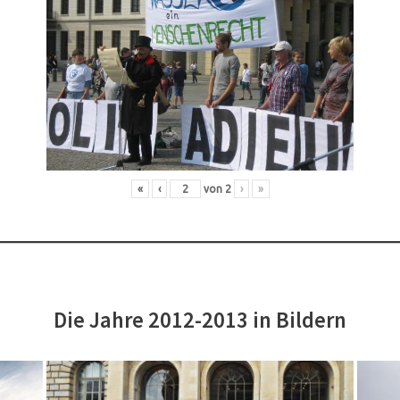
«
‹
von
2
›
»
Die Jahre 2012-2013 in Bildern