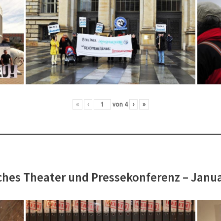
«
‹
von
4
›
»
hes Theater und Pressekonferenz – Janu