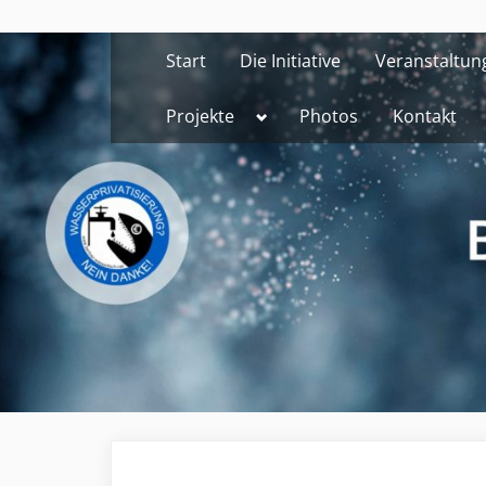
Skip
to
Start
Die Initiative
Veranstaltun
content
Toggle
Projekte
Photos
Kontakt
sub-
menu