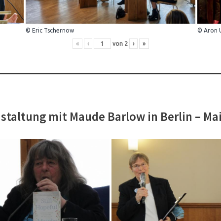
© Eric Tschernow
© Aron 
«
‹
von
2
›
»
staltung mit Maude Barlow in Berlin – Ma