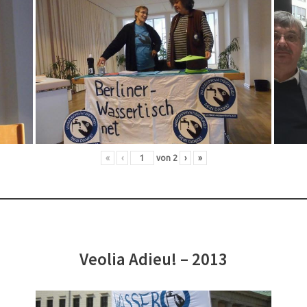
«
‹
von
2
›
»
Veolia Adieu! – 2013