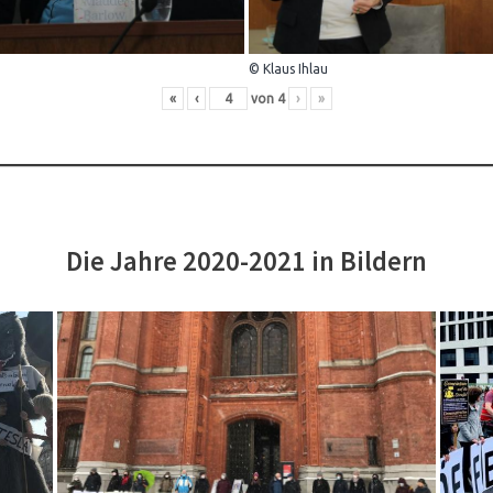
© Klaus Ihlau
«
‹
von
4
›
»
Die Jahre 2020-2021 in Bildern