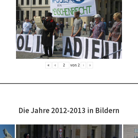
«
‹
von
2
›
»
Die Jahre 2012-2013 in Bildern