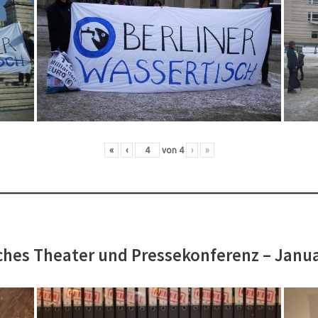
«
‹
von
4
›
»
hes Theater und Pressekonferenz – Janu