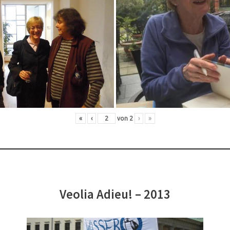
«
‹
von
2
›
»
Veolia Adieu! – 2013