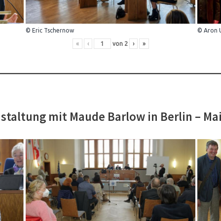
© Eric Tschernow
© Aron 
«
‹
von
2
›
»
staltung mit Maude Barlow in Berlin – Ma