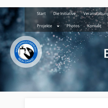
Skip
to
Start
Die Initiative
Veranstaltun
content
Toggle
Projekte
Photos
Kontakt
sub-
menu