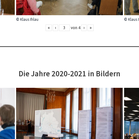
© Klaus Ihlau
© Klaus 
«
‹
von
4
›
»
Die Jahre 2020-2021 in Bildern