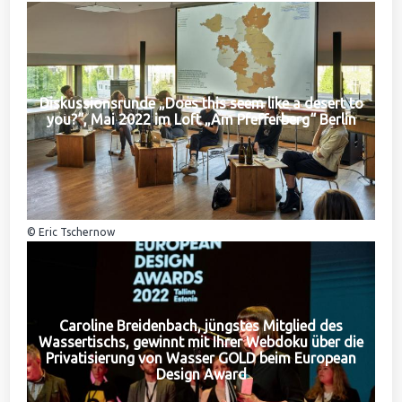
Diskussionsrunde „Does this seem like a desert to
you?“, Mai 2022 im Loft „Am Pfefferberg“ Berlin
© Eric Tschernow
Caroline Breidenbach, jüngstes Mitglied des
Wassertischs, gewinnt mit Ihrer Webdoku über die
Privatisierung von Wasser GOLD beim European
Design Award