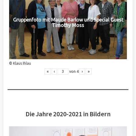
Gruppenfoto mit Maude Barlow und Special Guest
Timothy Moss
© Klaus Ihlau
«
‹
von
4
›
»
Die Jahre 2020-2021 in Bildern