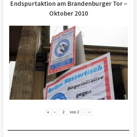
Endspurtaktion am Brandenburger Tor –
Oktober 2010
«
‹
von
2
›
»