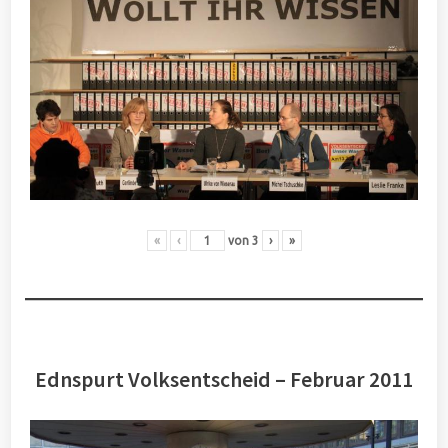
«
‹
von
3
›
»
Ednspurt Volksentscheid – Februar 2011