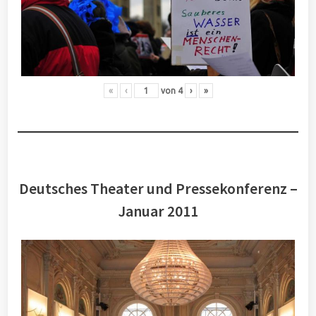
«
‹
von
4
›
»
Deutsches Theater und Pressekonferenz –
Januar 2011