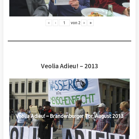
«
‹
von
2
›
»
Veolia Adieu! – 2013
Veolia Adieu! – Brandenburger Tor, August 2013