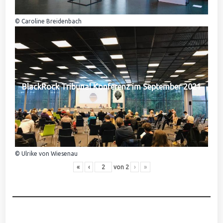
© Caroline Breidenbach
BlackRock Tribunal Konferenz im September 2021
© Ulrike von Wiesenau
«
‹
von
2
›
»