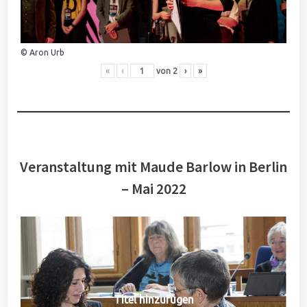
© Aron Urb
«
‹
von
2
›
»
Veranstaltung mit Maude Barlow in Berlin
– Mai 2022
Titel hinzufügen