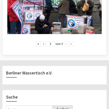
«
‹
von
3
›
»
Berliner Wassertisch e.V.
Suche
Suchen