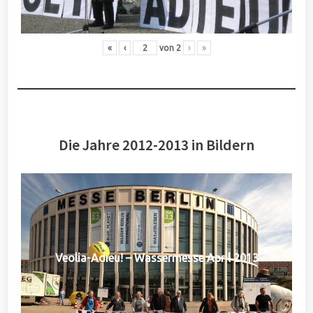
«
‹
von
2
›
»
Die Jahre 2012-2013 in Bildern
Veolia-Adieu! – Wassermesse April 2013