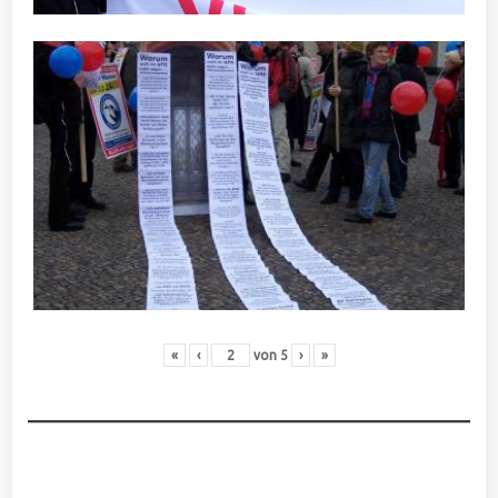
«
‹
von
5
›
»