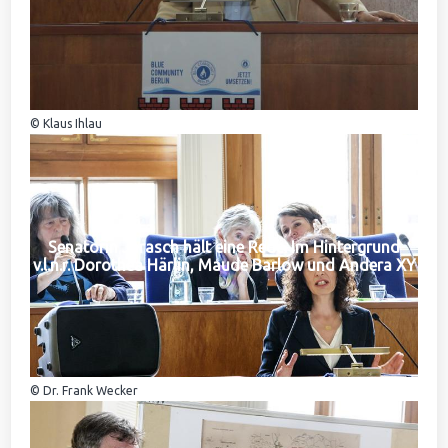
© Klaus Ihlau
Senatorin Jarasch hält eine Rede. Im Hintergrund
v.l.n.r. Dorothea Härlin, Maude Barlow und Andera XY
© Dr. Frank Wecker