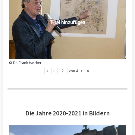
Titel hinzufügen
© Dr. Frank Wecker
«
‹
von
4
›
»
Die Jahre 2020-2021 in Bildern