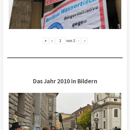
«
‹
von
2
›
»
Das Jahr 2010 in Bildern