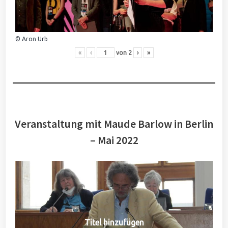
© Aron Urb
«
‹
von
2
›
»
Veranstaltung mit Maude Barlow in Berlin
– Mai 2022
Titel hinzufügen