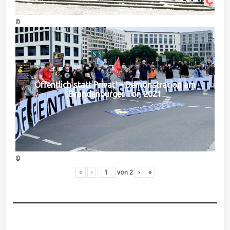
©
Öffentlich statt Privat! – Demonstration am
Brandenburger Tor, 2021
©
«
‹
von
2
›
»