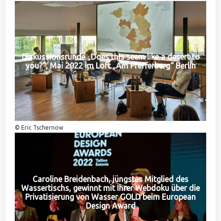
Diskussionsrunde „Does this seem like a desert to
you?“, Mai 2022 im Loft „Am Pfefferberg“ Berlin
© Eric Tschernow
Caroline Breidenbach, jüngstes Mitglied des
Wassertischs, gewinnt mit Ihrer Webdoku über die
Privatisierung von Wasser GOLD beim European
Design Award