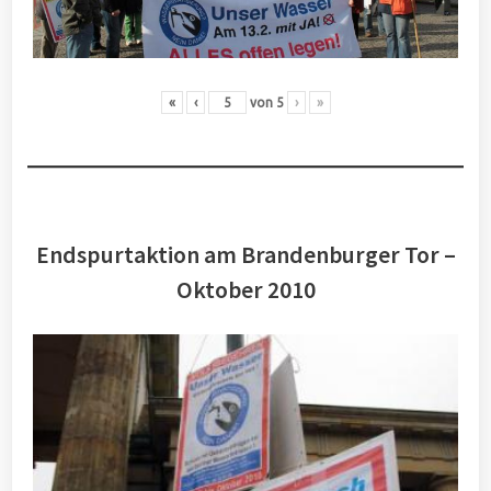
«
‹
von
5
›
»
Endspurtaktion am Brandenburger Tor –
Oktober 2010