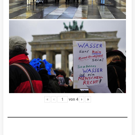
«
‹
von
4
›
»