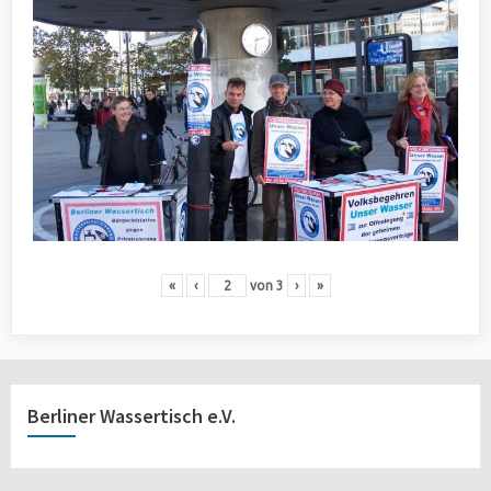
«
‹
von
3
›
»
Berliner Wassertisch e.V.