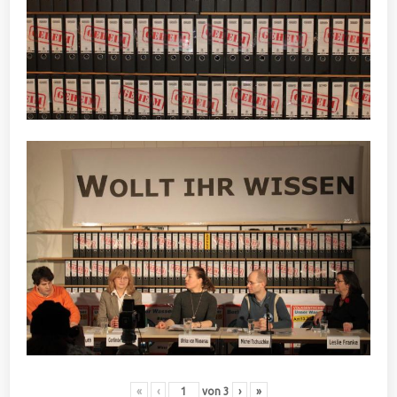
«
‹
von
3
›
»