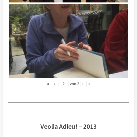
«
‹
von
2
›
»
Veolia Adieu! – 2013