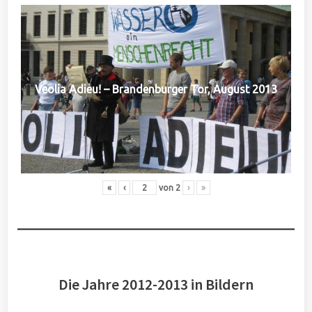
Veolia Adieu! – Brandenburger Tor, August 2013
«
‹
von
2
›
»
Die Jahre 2012-2013 in Bildern