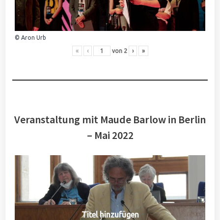
© Aron Urb
«
‹
von
2
›
»
Veranstaltung mit Maude Barlow in Berlin
– Mai 2022
Titel hinzufügen