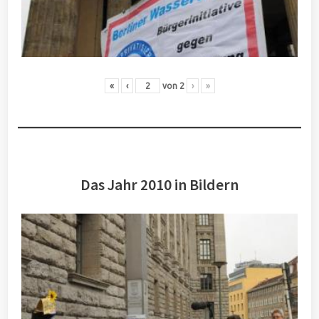
«
‹
von
2
›
»
Das Jahr 2010 in Bildern