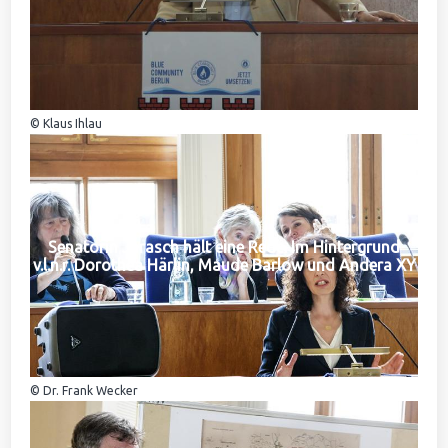
© Klaus Ihlau
Senatorin Jarasch hält eine Rede. Im Hintergrund
v.l.n.r. Dorothea Härlin, Maude Barlow und Andera XY
© Dr. Frank Wecker