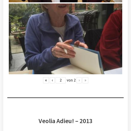
«
‹
von
2
›
»
Veolia Adieu! – 2013