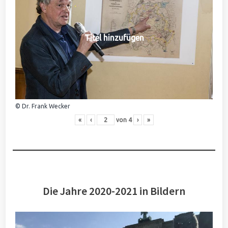
Titel hinzufügen
© Dr. Frank Wecker
«
‹
von
4
›
»
Die Jahre 2020-2021 in Bildern