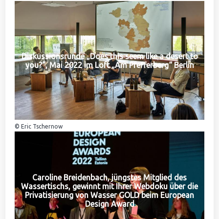
Diskussionsrunde „Does this seem like a desert to
you?“, Mai 2022 im Loft „Am Pfefferberg“ Berlin
© Eric Tschernow
Caroline Breidenbach, jüngstes Mitglied des
Wassertischs, gewinnt mit Ihrer Webdoku über die
Privatisierung von Wasser GOLD beim European
Design Award