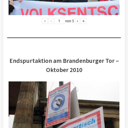
«
‹
von
5
›
»
Endspurtaktion am Brandenburger Tor –
Oktober 2010