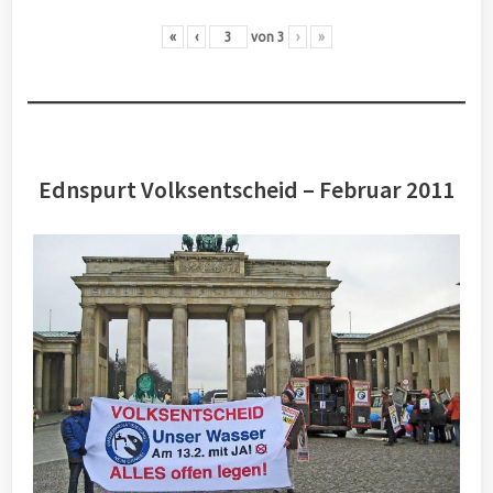
«
‹
von
3
›
»
Ednspurt Volksentscheid – Februar 2011