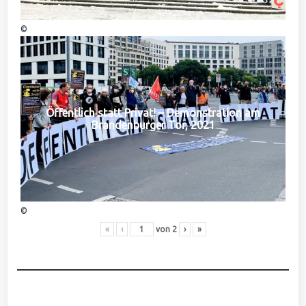
©
Öffentlich statt Privat! – Demonstration am
Brandenburger Tor, 2021
©
«
‹
von
2
›
»