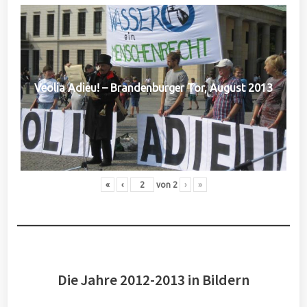
Veolia Adieu! – Brandenburger Tor, August 2013
«
‹
von
2
›
»
Die Jahre 2012-2013 in Bildern