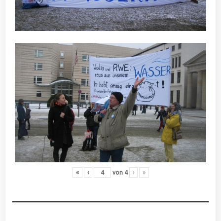
«
‹
von
4
›
»