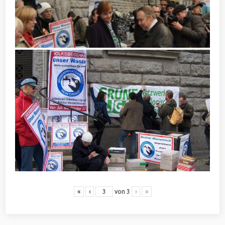
«
‹
von
3
›
»