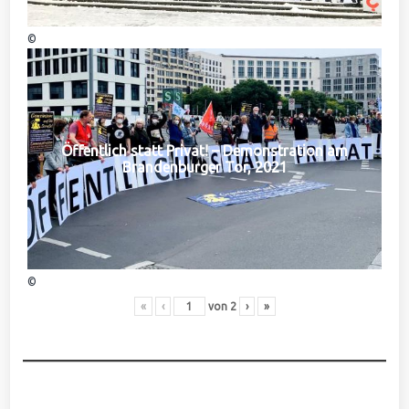
©
Öffentlich statt Privat! – Demonstration am
Brandenburger Tor, 2021
©
«
‹
von
2
›
»