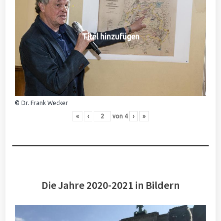
Titel hinzufügen
© Dr. Frank Wecker
«
‹
von
4
›
»
Die Jahre 2020-2021 in Bildern