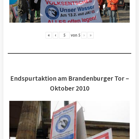
«
‹
von
5
›
»
Endspurtaktion am Brandenburger Tor –
Oktober 2010