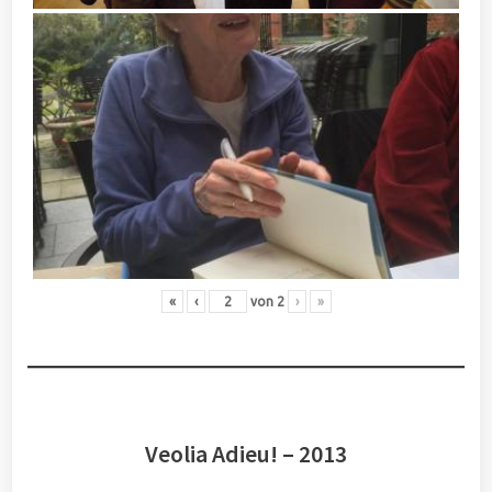
«
‹
von
2
›
»
Veolia Adieu! – 2013