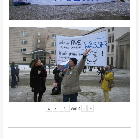
«
‹
von
4
›
»