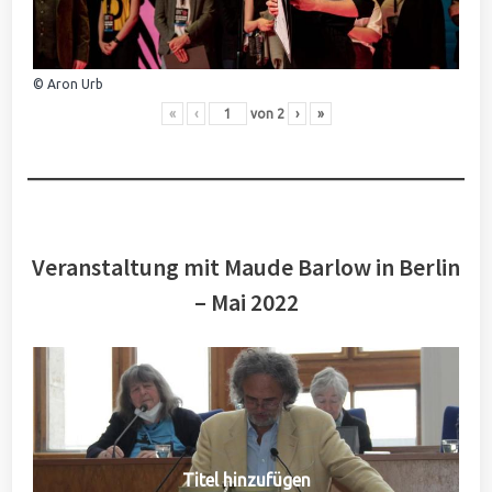
© Aron Urb
«
‹
von
2
›
»
Veranstaltung mit Maude Barlow in Berlin
– Mai 2022
Titel hinzufügen