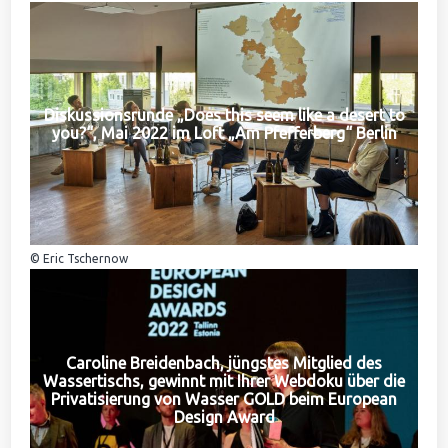
Diskussionsrunde „Does this seem like a desert to
you?“, Mai 2022 im Loft „Am Pfefferberg“ Berlin
© Eric Tschernow
Caroline Breidenbach, jüngstes Mitglied des
Wassertischs, gewinnt mit Ihrer Webdoku über die
Privatisierung von Wasser GOLD beim European
Design Award