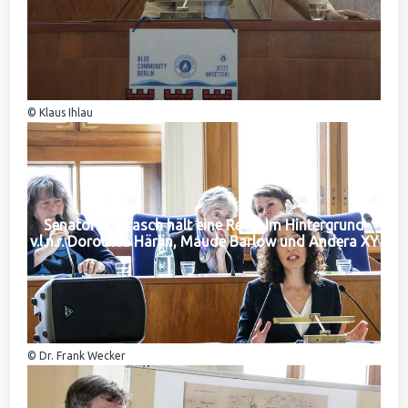
© Klaus Ihlau
Senatorin Jarasch hält eine Rede. Im Hintergrund
v.l.n.r. Dorothea Härlin, Maude Barlow und Andera XY
© Dr. Frank Wecker