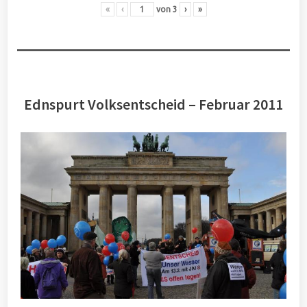
«
‹
von
3
›
»
Ednspurt Volksentscheid – Februar 2011