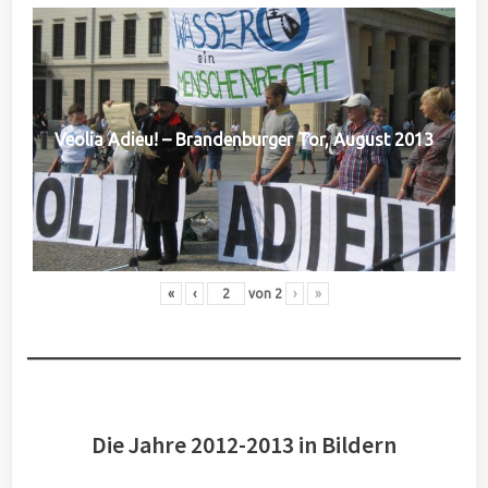
Veolia Adieu! – Brandenburger Tor, August 2013
«
‹
von
2
›
»
Die Jahre 2012-2013 in Bildern