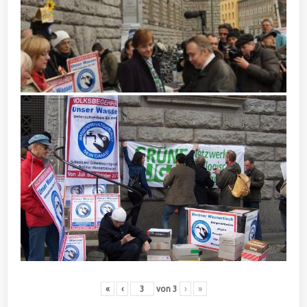
«
‹
von
3
›
»