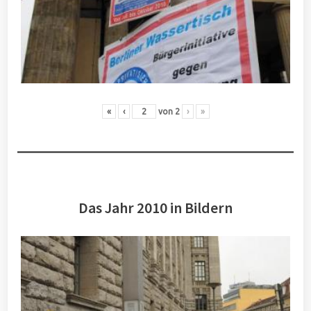
«
‹
von
2
›
»
Das Jahr 2010 in Bildern