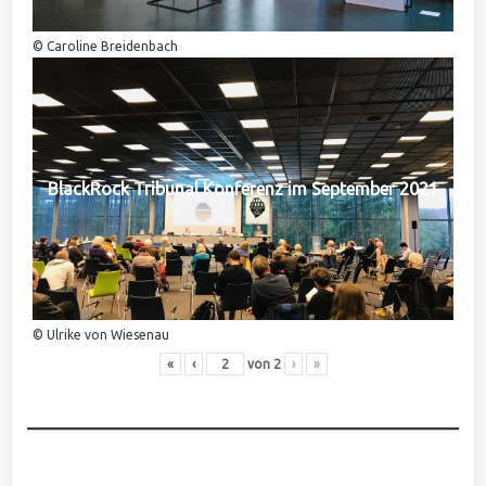
© Caroline Breidenbach
BlackRock Tribunal Konferenz im September 2021
© Ulrike von Wiesenau
«
‹
von
2
›
»