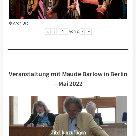
© Aron Urb
«
‹
von
2
›
»
Veranstaltung mit Maude Barlow in Berlin
– Mai 2022
Titel hinzufügen