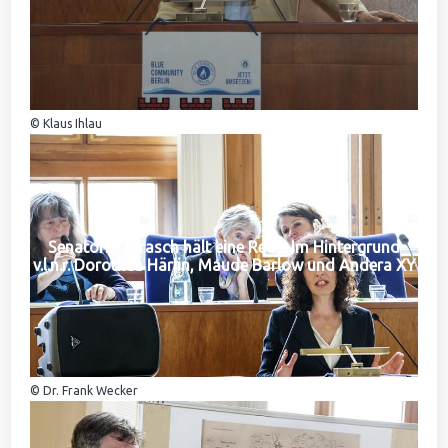
© Klaus Ihlau
Senatorin Jarasch hält eine Rede. Im Hintergrund
v.l.n.r. Dorothea Härlin, Maude Barlow und Andera XY
© Dr. Frank Wecker