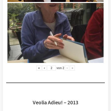
«
‹
von
2
›
»
Veolia Adieu! – 2013