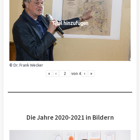
Titel hinzufügen
© Dr. Frank Wecker
«
‹
von
4
›
»
Die Jahre 2020-2021 in Bildern