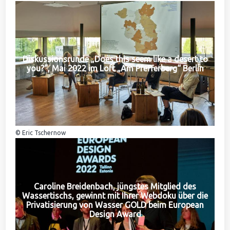
Diskussionsrunde „Does this seem like a desert to
you?“, Mai 2022 im Loft „Am Pfefferberg“ Berlin
© Eric Tschernow
Caroline Breidenbach, jüngstes Mitglied des
Wassertischs, gewinnt mit Ihrer Webdoku über die
Privatisierung von Wasser GOLD beim European
Design Award