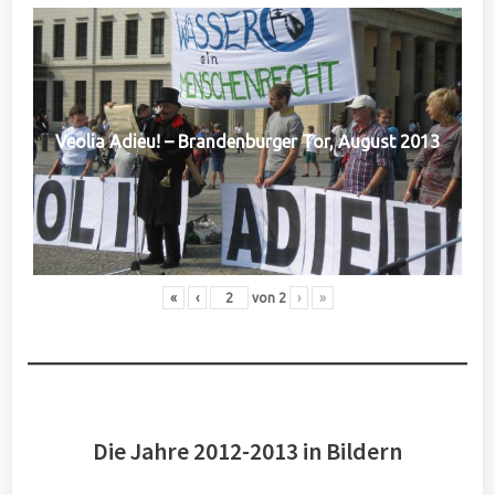
Veolia Adieu! – Brandenburger Tor, August 2013
«
‹
von
2
›
»
Die Jahre 2012-2013 in Bildern