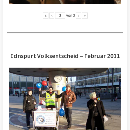
«
‹
von
3
›
»
Ednspurt Volksentscheid – Februar 2011