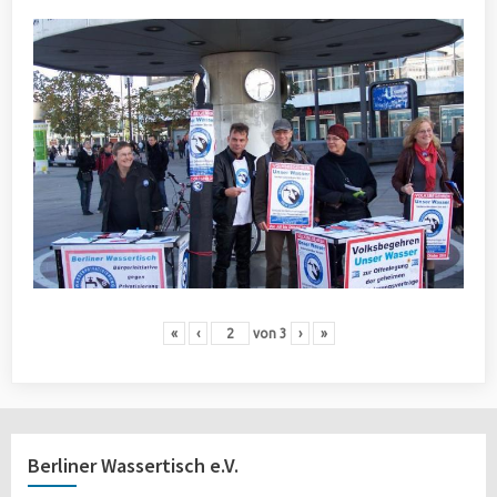
«
‹
von
3
›
»
Berliner Wassertisch e.V.