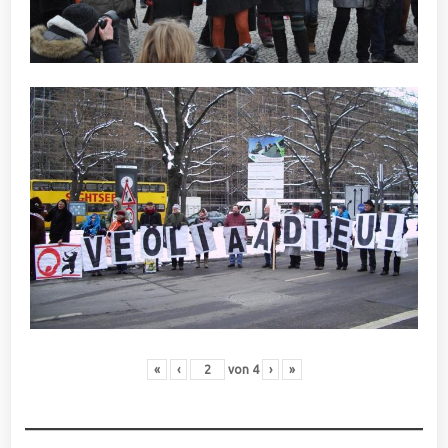
«
‹
von
4
›
»