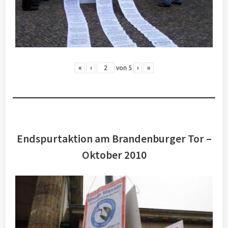
«
‹
von
5
›
»
Endspurtaktion am Brandenburger Tor –
Oktober 2010