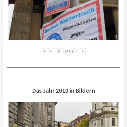
«
‹
von
2
›
»
Das Jahr 2010 in Bildern