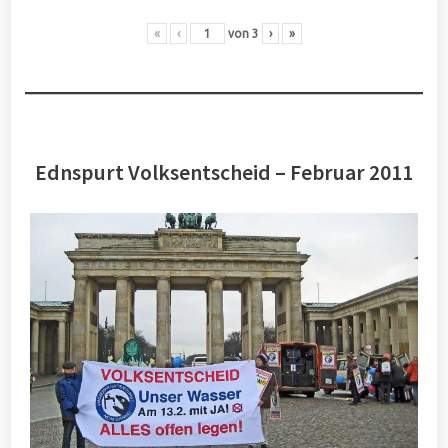
«
‹
von
3
›
»
Ednspurt Volksentscheid – Februar 2011