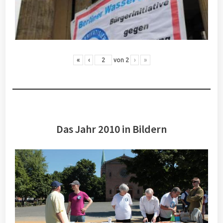
«
‹
von
2
›
»
Das Jahr 2010 in Bildern