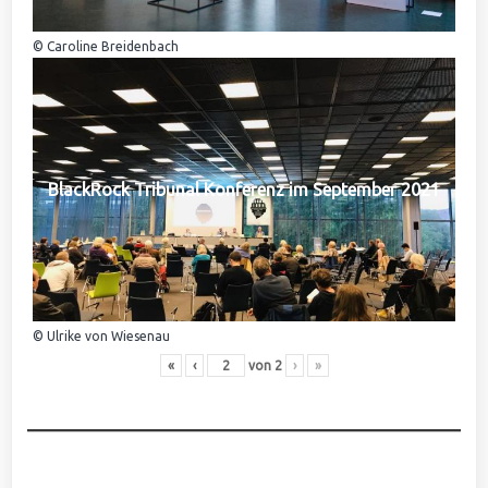
© Caroline Breidenbach
BlackRock Tribunal Konferenz im September 2021
© Ulrike von Wiesenau
«
‹
von
2
›
»