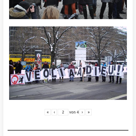
«
‹
von
4
›
»