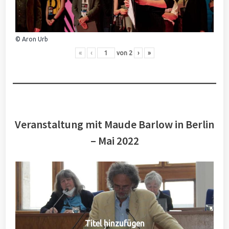
© Aron Urb
«
‹
von
2
›
»
Veranstaltung mit Maude Barlow in Berlin
– Mai 2022
Titel hinzufügen