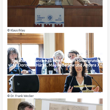
© Klaus Ihlau
Senatorin Jarasch hält eine Rede. Im Hintergrund
v.l.n.r. Dorothea Härlin, Maude Barlow und Andera XY
© Dr. Frank Wecker