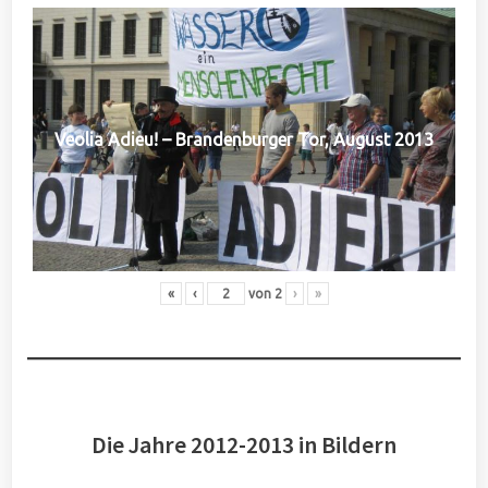
Veolia Adieu! – Brandenburger Tor, August 2013
«
‹
von
2
›
»
Die Jahre 2012-2013 in Bildern