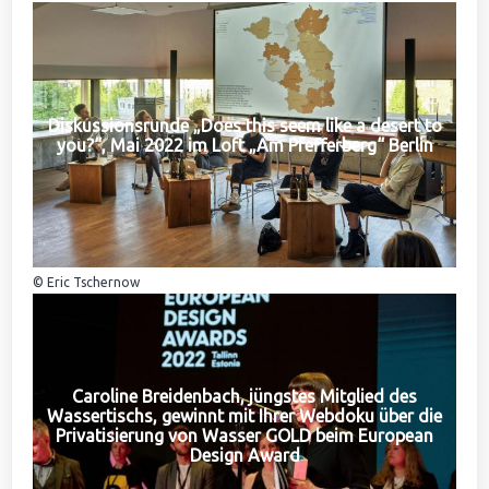
Diskussionsrunde „Does this seem like a desert to
you?“, Mai 2022 im Loft „Am Pfefferberg“ Berlin
© Eric Tschernow
Caroline Breidenbach, jüngstes Mitglied des
Wassertischs, gewinnt mit Ihrer Webdoku über die
Privatisierung von Wasser GOLD beim European
Design Award