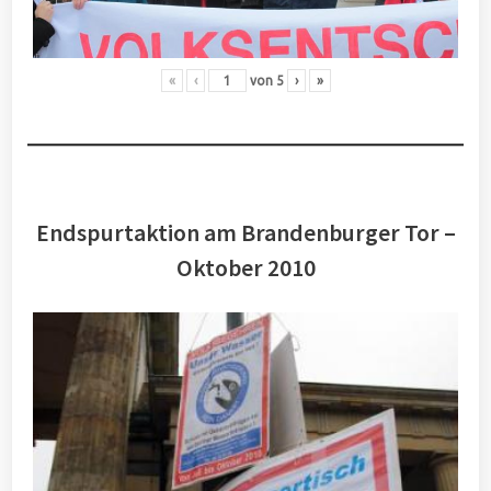
«
‹
von
5
›
»
Endspurtaktion am Brandenburger Tor –
Oktober 2010