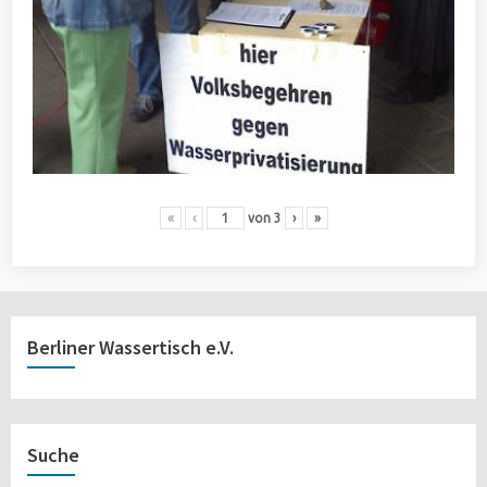
«
‹
von
3
›
»
Berliner Wassertisch e.V.
Suche