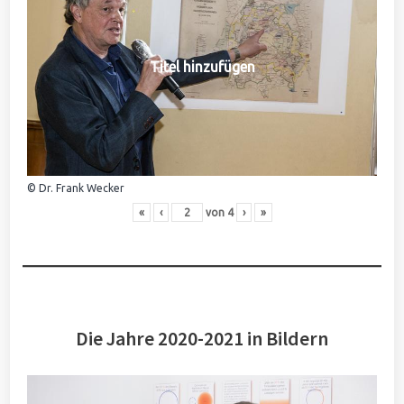
Titel hinzufügen
© Dr. Frank Wecker
«
‹
von
4
›
»
Die Jahre 2020-2021 in Bildern