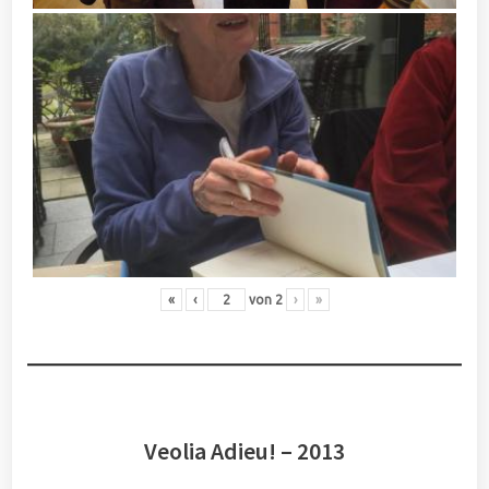
«
‹
von
2
›
»
Veolia Adieu! – 2013