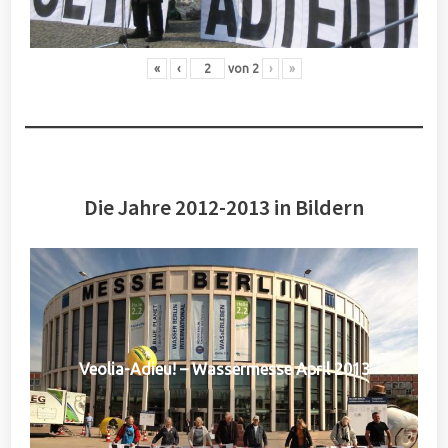
«
‹
von
2
›
»
Die Jahre 2012-2013 in Bildern
Veolia-Adieu! – Wassermesse April 2013