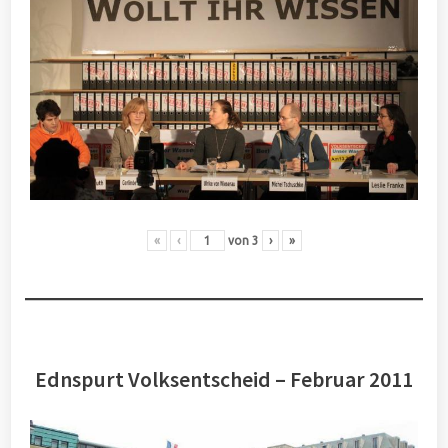
«
‹
von
3
›
»
Ednspurt Volksentscheid – Februar 2011