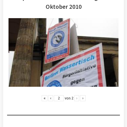
Oktober 2010
«
‹
von
2
›
»