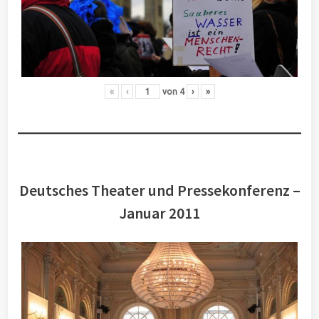
«
‹
von
4
›
»
Deutsches Theater und Pressekonferenz –
Januar 2011