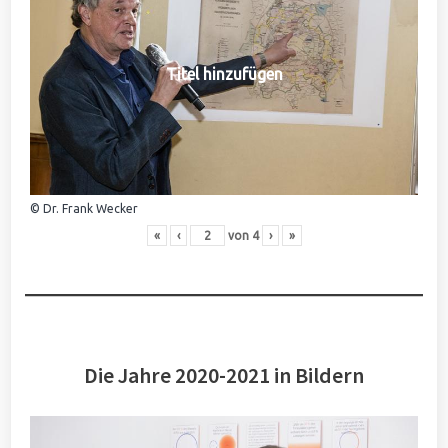
Titel hinzufügen
© Dr. Frank Wecker
«
‹
von
4
›
»
Die Jahre 2020-2021 in Bildern