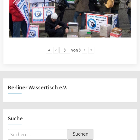
«
‹
von
3
›
»
Berliner Wassertisch e.V.
Suche
Suchen