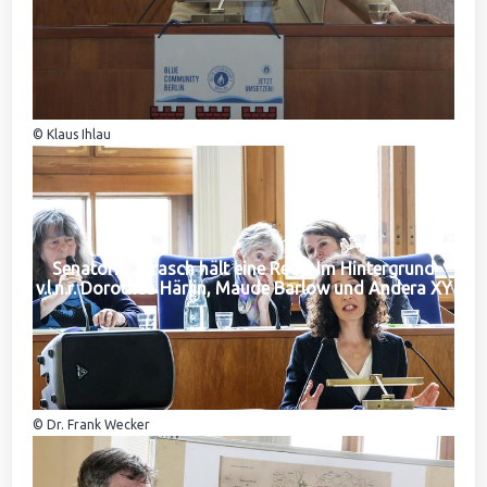
© Klaus Ihlau
Senatorin Jarasch hält eine Rede. Im Hintergrund
v.l.n.r. Dorothea Härlin, Maude Barlow und Andera XY
© Dr. Frank Wecker