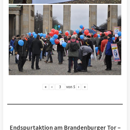
«
‹
von
5
›
»
Endspurtaktion am Brandenburger Tor –