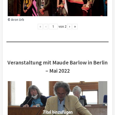
© Aron Urb
«
‹
von
2
›
»
Veranstaltung mit Maude Barlow in Berlin
– Mai 2022
Titel hinzufügen