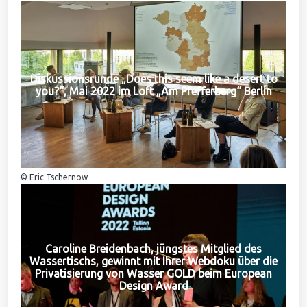
Diskussionsrunde „Does this seem like a desert to
you?“, Mai 2022 im Loft „Am Pfefferberg“ Berlin
© Eric Tschernow
Caroline Breidenbach, jüngstes Mitglied des
Wassertischs, gewinnt mit Ihrer Webdoku über die
Privatisierung von Wasser GOLD beim European
Design Award