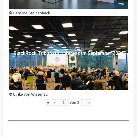
© Caroline Breidenbach
BlackRock Tribunal Konferenz im September 2021
© Ulrike von Wiesenau
«
‹
von
2
›
»