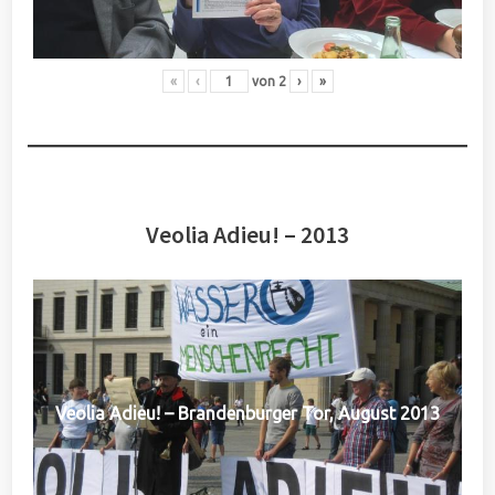
«
‹
von
2
›
»
Veolia Adieu! – 2013
Veolia Adieu! – Brandenburger Tor, August 2013