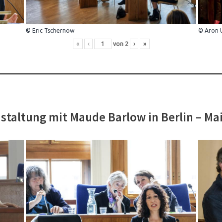
© Eric Tschernow
© Aron 
«
‹
von
2
›
»
staltung mit Maude Barlow in Berlin – Ma