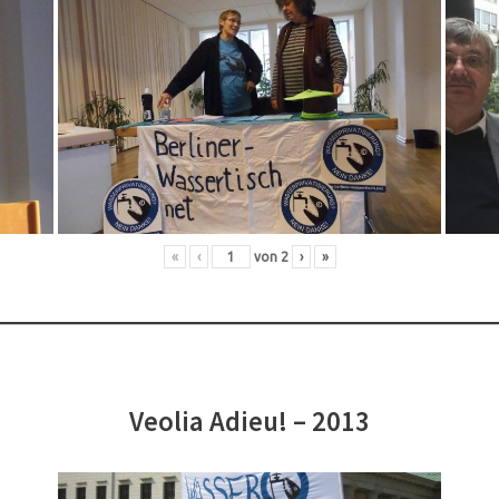
«
‹
von
2
›
»
Veolia Adieu! – 2013