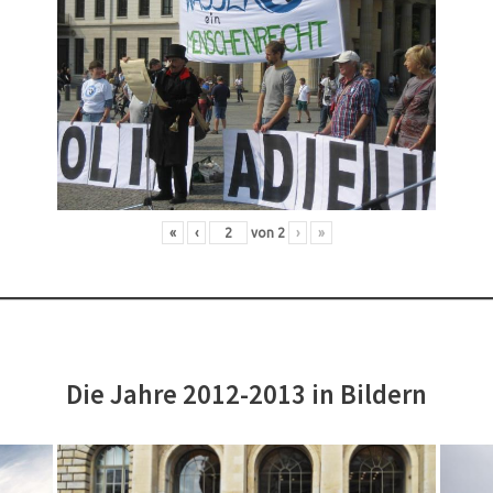
«
‹
von
2
›
»
Die Jahre 2012-2013 in Bildern