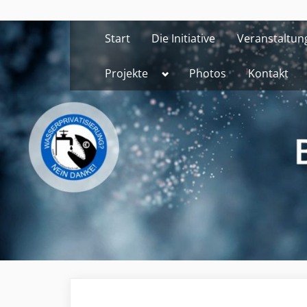
Skip
to
Start
Die Initiative
Veranstaltun
content
Toggle
Projekte
Photos
Kontakt
sub-
menu