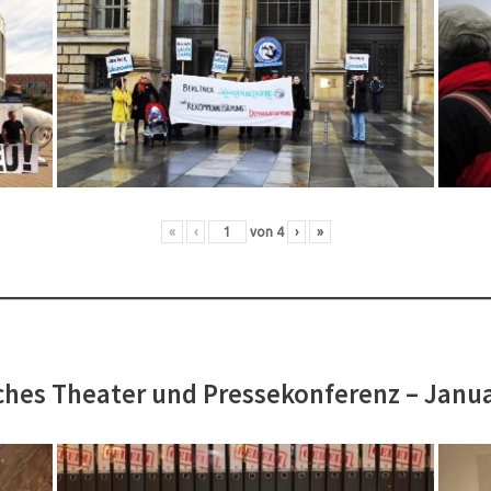
«
‹
von
4
›
»
hes Theater und Pressekonferenz – Janu