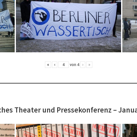
«
‹
von
4
›
»
hes Theater und Pressekonferenz – Janu