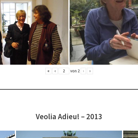
«
‹
von
2
›
»
Veolia Adieu! – 2013