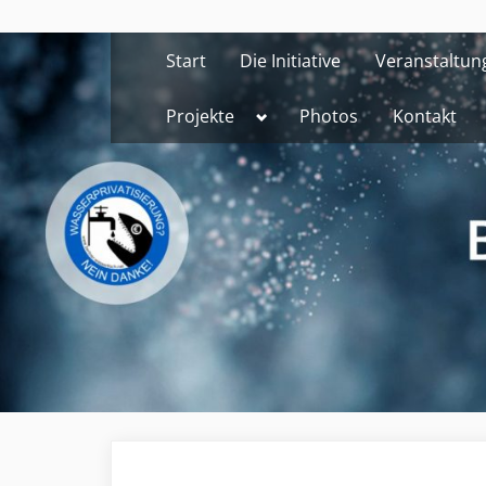
Skip
to
Start
Die Initiative
Veranstaltun
content
Toggle
Projekte
Photos
Kontakt
sub-
menu