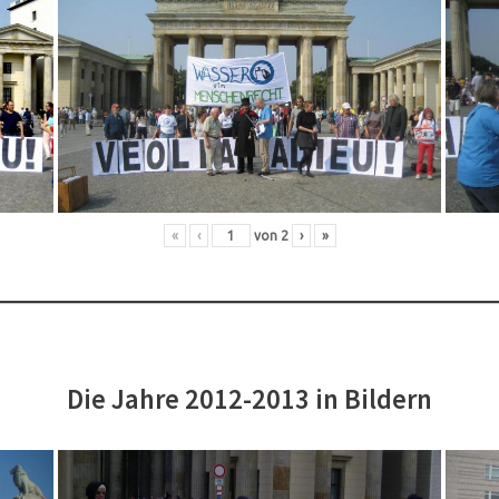
«
‹
von
2
›
»
Die Jahre 2012-2013 in Bildern