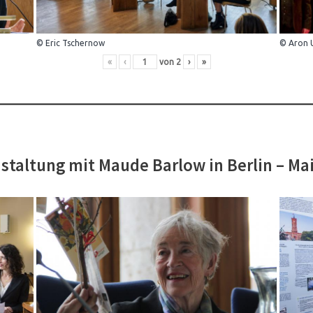
© Eric Tschernow
© Aron 
«
‹
von
2
›
»
staltung mit Maude Barlow in Berlin – Ma