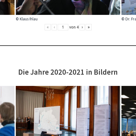
© Klaus Ihlau
© Dr. Fr
«
‹
von
4
›
»
Die Jahre 2020-2021 in Bildern