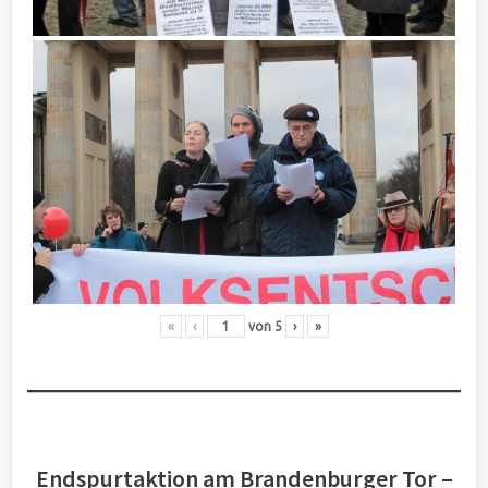
«
‹
von
5
›
»
Endspurtaktion am Brandenburger Tor –