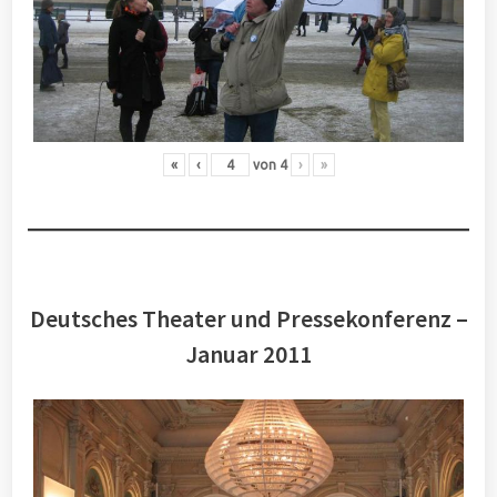
«
‹
von
4
›
»
Deutsches Theater und Pressekonferenz –
Januar 2011