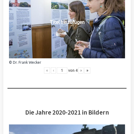
Titel hinzufügen
© Dr. Frank Wecker
«
‹
von
4
›
»
Die Jahre 2020-2021 in Bildern