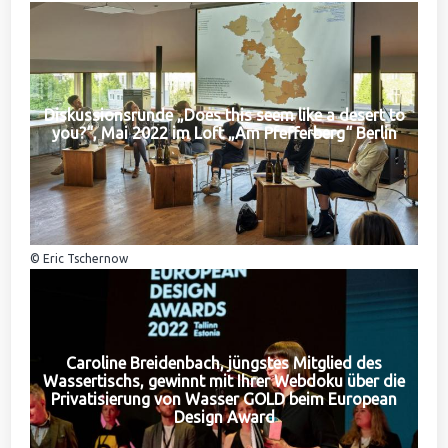
Diskussionsrunde „Does this seem like a desert to
you?“, Mai 2022 im Loft „Am Pfefferberg“ Berlin
© Eric Tschernow
Caroline Breidenbach, jüngstes Mitglied des
Wassertischs, gewinnt mit Ihrer Webdoku über die
Privatisierung von Wasser GOLD beim European
Design Award