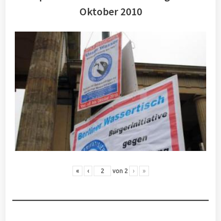
Oktober 2010
«
‹
von
2
›
»