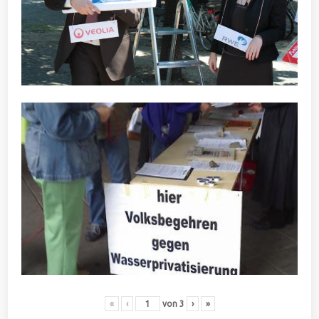
«
‹
von
3
›
»