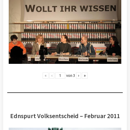
«
‹
von
3
›
»
Ednspurt Volksentscheid – Februar 2011