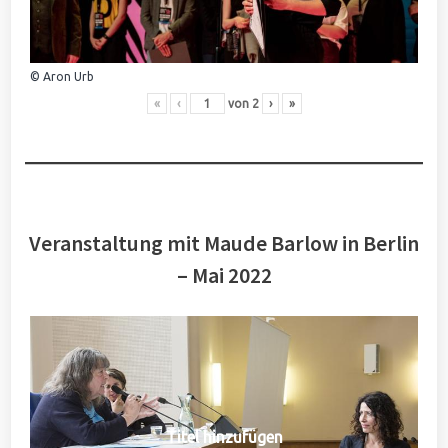
© Aron Urb
«
‹
von
2
›
»
Veranstaltung mit Maude Barlow in Berlin
– Mai 2022
Titel hinzufügen