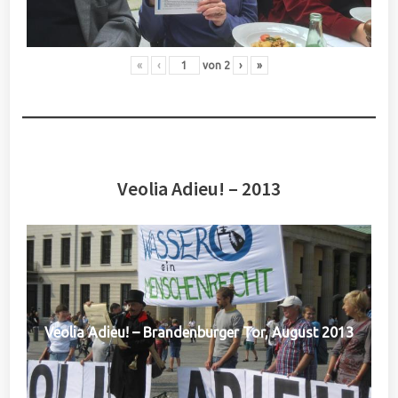
«
‹
von
2
›
»
Veolia Adieu! – 2013
Veolia Adieu! – Brandenburger Tor, August 2013