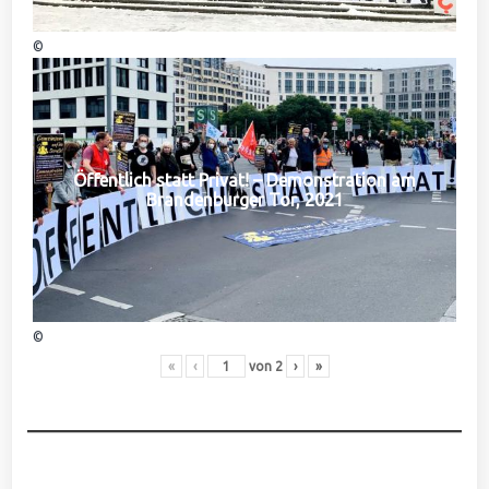
©
Öffentlich statt Privat! – Demonstration am
Brandenburger Tor, 2021
©
«
‹
von
2
›
»