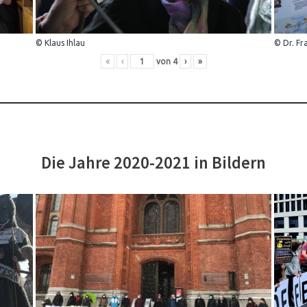
© Klaus Ihlau
© Dr. Fr
«
‹
von
4
›
»
Die Jahre 2020-2021 in Bildern