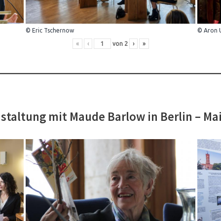
© Eric Tschernow
© Aron 
«
‹
von
2
›
»
staltung mit Maude Barlow in Berlin – Ma