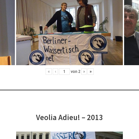
«
‹
von
2
›
»
Veolia Adieu! – 2013