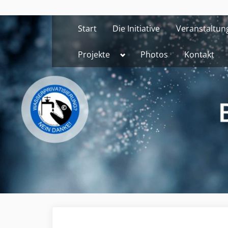
Skip
to
Start
Die Initiative
Veranstaltun
content
Toggle
Projekte
Photos
Kontakt
sub-
menu