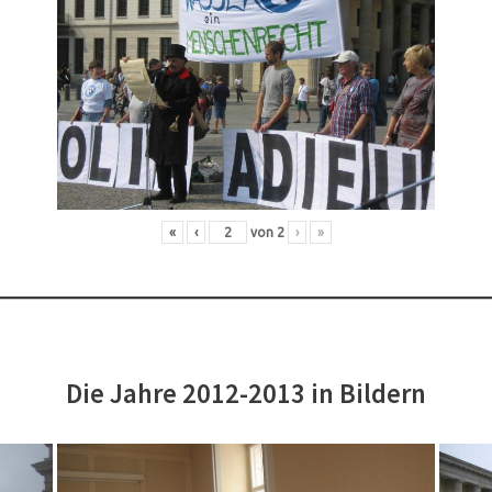
«
‹
von
2
›
»
Die Jahre 2012-2013 in Bildern