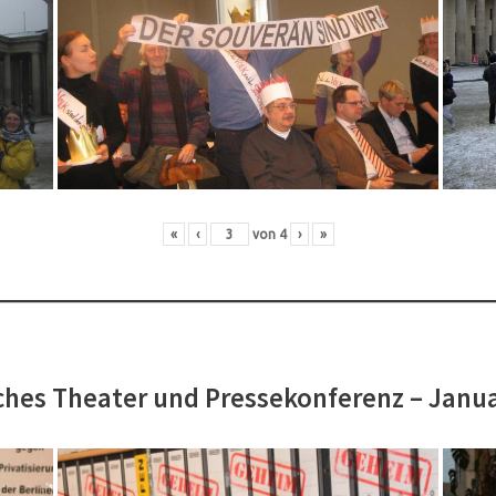
«
‹
von
4
›
»
hes Theater und Pressekonferenz – Janu