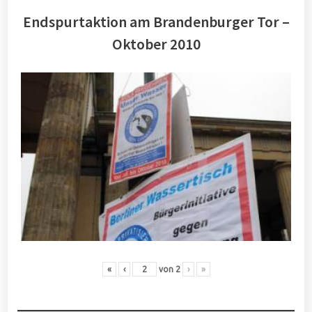
Endspurtaktion am Brandenburger Tor –
Oktober 2010
«
‹
von
2
›
»