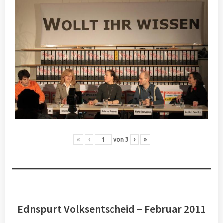
«
‹
von
3
›
»
Ednspurt Volksentscheid – Februar 2011