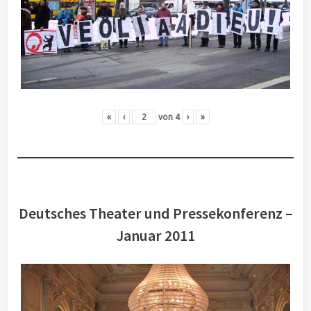
«
‹
von
4
›
»
Deutsches Theater und Pressekonferenz –
Januar 2011