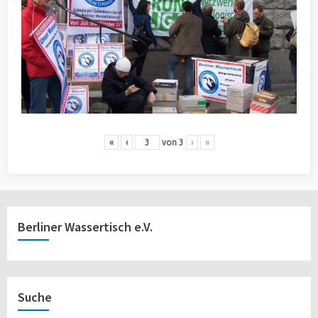
«
‹
von
3
›
»
Berliner Wassertisch e.V.
Suche