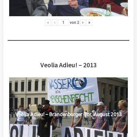
«
‹
von
2
›
»
Veolia Adieu! – 2013
Veolia Adieu! – Brandenburger Tor, August 2013