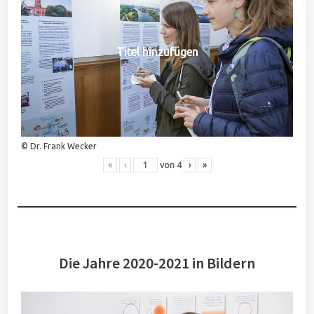
Titel hinzufügen
© Dr. Frank Wecker
«
‹
von
4
›
»
Die Jahre 2020-2021 in Bildern