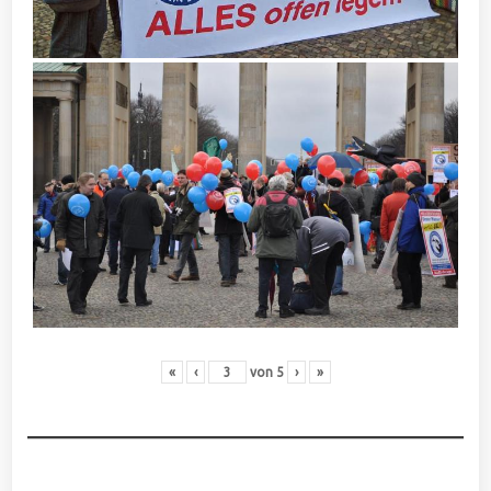
«
‹
von
5
›
»