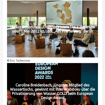
Diskussionsrunde „Does this seem like a desert to
you?“, Mai 2022 im Loft „Am Pfefferberg“ Berlin
© Eric Tschernow
Caroline Breidenbach, jüngstes Mitglied des
Wassertischs, gewinnt mit Ihrer Webdoku über die
Privatisierung von Wasser GOLD beim European
Design Award