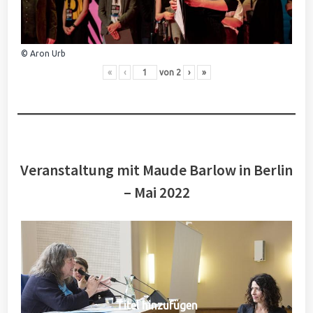
© Aron Urb
«
‹
von
2
›
»
Veranstaltung mit Maude Barlow in Berlin
– Mai 2022
Titel hinzufügen