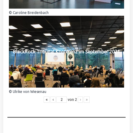
© Caroline Breidenbach
BlackRock Tribunal Konferenz im September 2021
© Ulrike von Wiesenau
«
‹
von
2
›
»