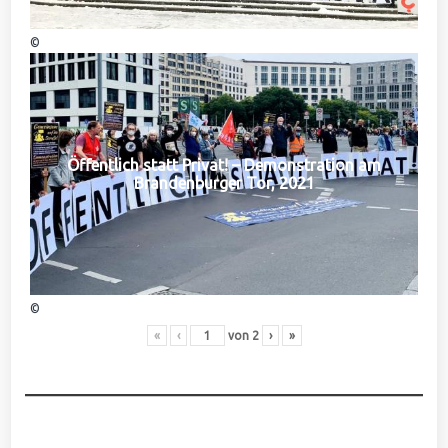
©
Öffentlich statt Privat! – Demonstration am
Brandenburger Tor, 2021
©
«
‹
von
2
›
»