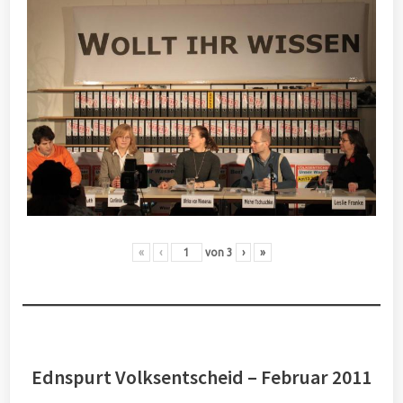
«
‹
von
3
›
»
Ednspurt Volksentscheid – Februar 2011