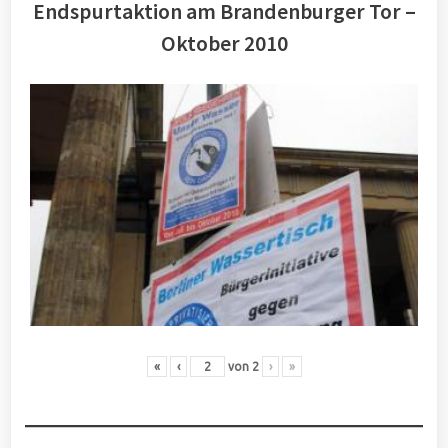
Endspurtaktion am Brandenburger Tor –
Oktober 2010
«
‹
von
2
›
»