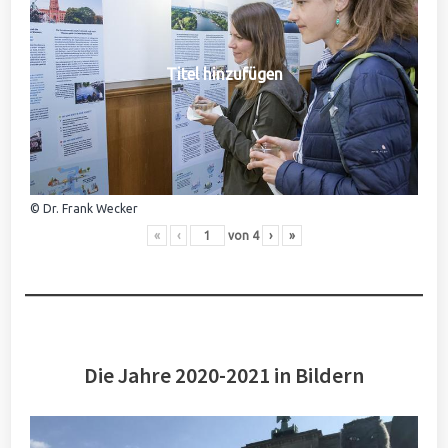
Titel hinzufügen
© Dr. Frank Wecker
«
‹
von
4
›
»
Die Jahre 2020-2021 in Bildern