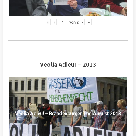
«
‹
von
2
›
»
Veolia Adieu! – 2013
Veolia Adieu! – Brandenburger Tor, August 2013