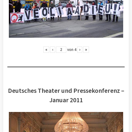
«
‹
von
4
›
»
Deutsches Theater und Pressekonferenz –
Januar 2011