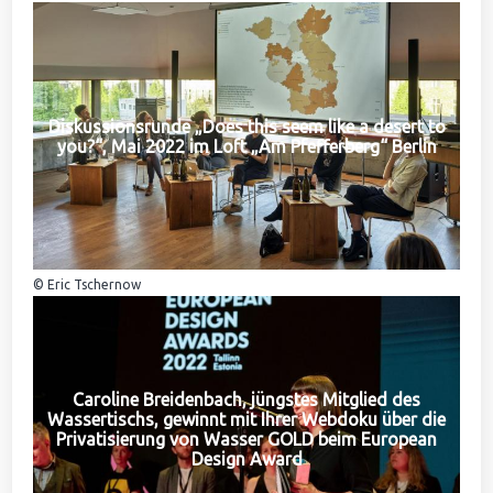
Diskussionsrunde „Does this seem like a desert to
you?“, Mai 2022 im Loft „Am Pfefferberg“ Berlin
© Eric Tschernow
Caroline Breidenbach, jüngstes Mitglied des
Wassertischs, gewinnt mit Ihrer Webdoku über die
Privatisierung von Wasser GOLD beim European
Design Award