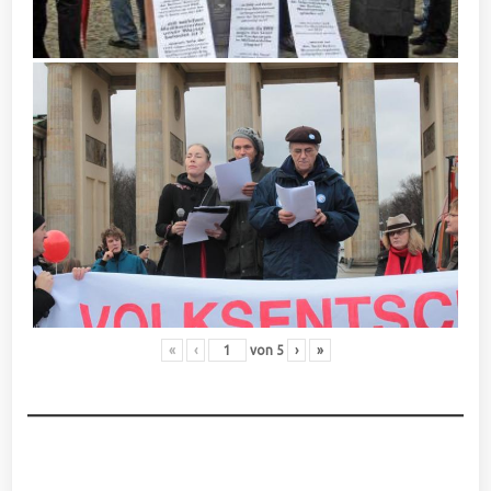
«
‹
von
5
›
»