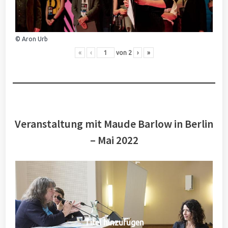
© Aron Urb
«
‹
von
2
›
»
Veranstaltung mit Maude Barlow in Berlin
– Mai 2022
Titel hinzufügen