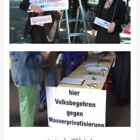
«
‹
von
3
›
»