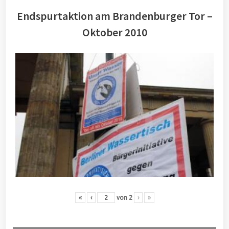
Endspurtaktion am Brandenburger Tor –
Oktober 2010
«
‹
von
2
›
»