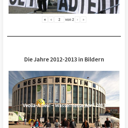
«
‹
von
2
›
»
Die Jahre 2012-2013 in Bildern
Veolia-Adieu! – Wassermesse April 2013