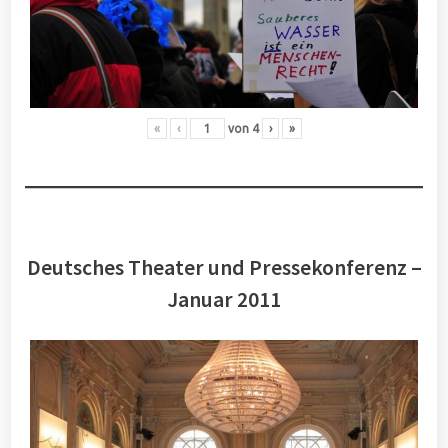
«
‹
von
4
›
»
Deutsches Theater und Pressekonferenz –
Januar 2011