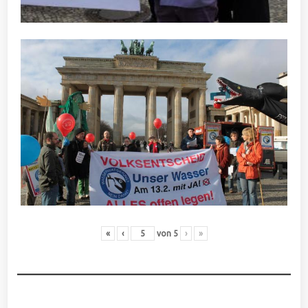
«
‹
von
5
›
»