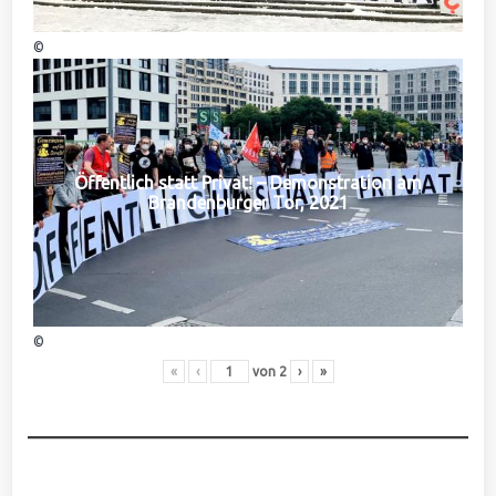
©
Öffentlich statt Privat! – Demonstration am
Brandenburger Tor, 2021
©
«
‹
von
2
›
»