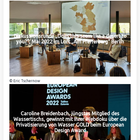
Diskussionsrunde „Does this seem like a desert to
you?“, Mai 2022 im Loft „Am Pfefferberg“ Berlin
© Eric Tschernow
Caroline Breidenbach, jüngstes Mitglied des
Wassertischs, gewinnt mit Ihrer Webdoku über die
Privatisierung von Wasser GOLD beim European
Design Award