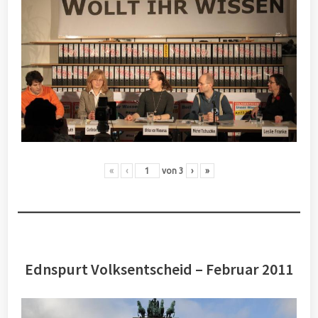
«
‹
von
3
›
»
Ednspurt Volksentscheid – Februar 2011