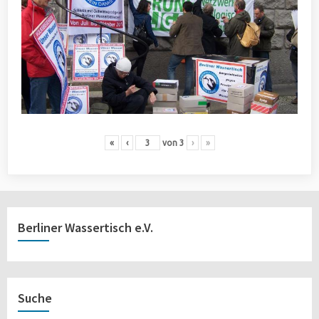
«
‹
von
3
›
»
Berliner Wassertisch e.V.
Suche