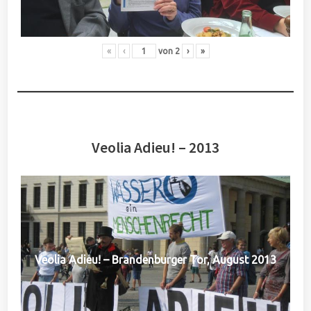
«
‹
von
2
›
»
Veolia Adieu! – 2013
Veolia Adieu! – Brandenburger Tor, August 2013