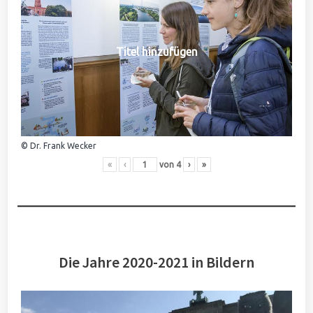
Titel hinzufügen
© Dr. Frank Wecker
«
‹
von
4
›
»
Die Jahre 2020-2021 in Bildern