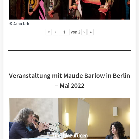
© Aron Urb
«
‹
von
2
›
»
Veranstaltung mit Maude Barlow in Berlin
– Mai 2022
Titel hinzufügen